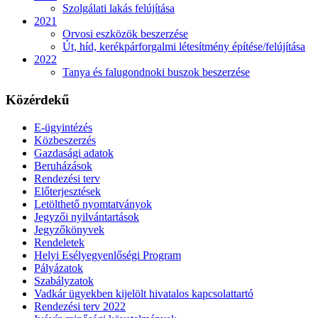
Szolgálati lakás felújítása
2021
Orvosi eszközök beszerzése
Út, híd, kerékpárforgalmi létesítmény építése/felújítása
2022
Tanya és falugondnoki buszok beszerzése
Közérdekű
E-ügyintézés
Közbeszerzés
Gazdasági adatok
Beruházások
Rendezési terv
Előterjesztések
Letölthető nyomtatványok
Jegyzői nyilvántartások
Jegyzőkönyvek
Rendeletek
Helyi Esélyegyenlőségi Program
Pályázatok
Szabályzatok
Vadkár ügyekben kijelölt hivatalos kapcsolattartó
Rendezési terv 2022