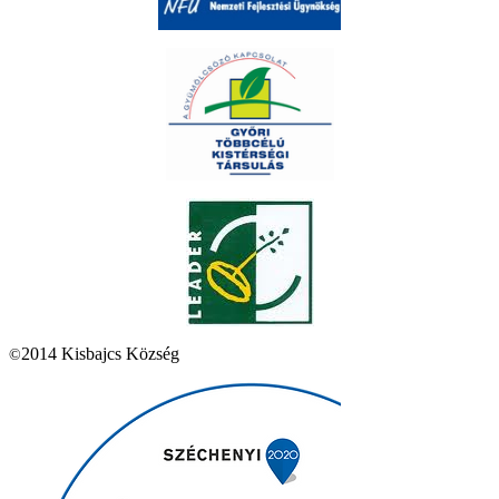
2014 Kisbajcs Község
©