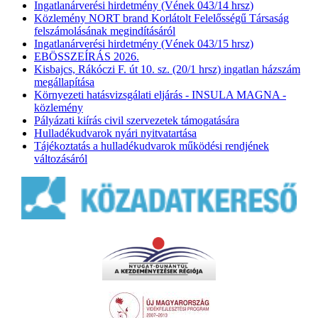
Ingatlanárverési hirdetmény (Vének 043/14 hrsz)
Közlemény NORT brand Korlátolt Felelősségű Társaság
felszámolásának megindításáról
Ingatlanárverési hirdetmény (Vének 043/15 hrsz)
EBÖSSZEÍRÁS 2026.
Kisbajcs, Rákóczi F. út 10. sz. (20/1 hrsz) ingatlan házszám
megállapítása
Környezeti hatásvizsgálati eljárás - INSULA MAGNA -
közlemény
Pályázati kiírás civil szervezetek támogatására
Hulladékudvarok nyári nyitvatartása
Tájékoztatás a hulladékudvarok működési rendjének
változásáról