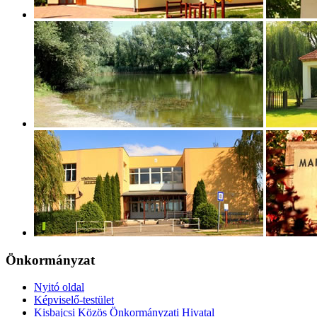
Önkormányzat
Nyitó oldal
Képviselő-testület
Kisbajcsi Közös Önkormányzati Hivatal