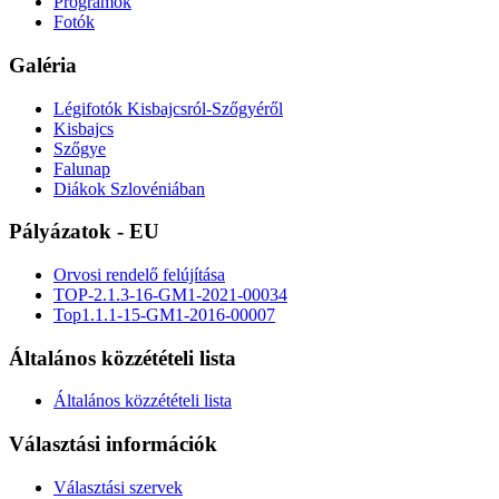
Programok
Fotók
Galéria
Légifotók Kisbajcsról-Szőgyéről
Kisbajcs
Szőgye
Falunap
Diákok Szlovéniában
Pályázatok - EU
Orvosi rendelő felújítása
TOP-2.1.3-16-GM1-2021-00034
Top1.1.1-15-GM1-2016-00007
Általános közzétételi lista
Általános közzétételi lista
Választási információk
Választási szervek