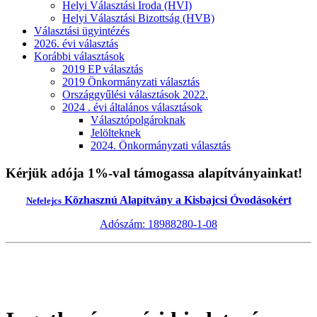
Helyi Választási Iroda (HVI)
Helyi Választási Bizottság (HVB)
Választási ügyintézés
2026. évi választás
Korábbi választások
2019 EP választás
2019 Önkormányzati választás
Országgyűlési választások 2022.
2024 . évi általános választások
Választópolgároknak
Jelölteknek
2024. Önkormányzati választás
Kérjük adója 1%-val támogassa alapítványainkat!
Közhasznú Alapítvány a Kisbajcsi Óvodásokért
Nefelejcs
Adószám: 18988280-1-08