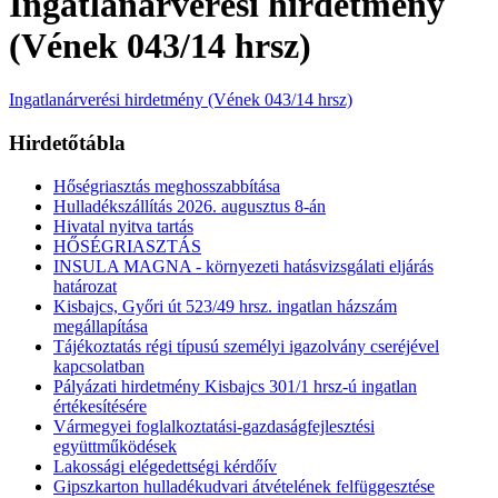
Ingatlanárverési hirdetmény
(Vének 043/14 hrsz)
Ingatlanárverési hirdetmény (Vének 043/14 hrsz)
Hirdetőtábla
Hőségriasztás meghosszabbítása
Hulladékszállítás 2026. augusztus 8-án
Hivatal nyitva tartás
HŐSÉGRIASZTÁS
INSULA MAGNA - környezeti hatásvizsgálati eljárás
határozat
Kisbajcs, Győri út 523/49 hrsz. ingatlan házszám
megállapítása
Tájékoztatás régi típusú személyi igazolvány cseréjével
kapcsolatban
Pályázati hirdetmény Kisbajcs 301/1 hrsz-ú ingatlan
értékesítésére
Vármegyei foglalkoztatási-gazdaságfejlesztési
együttműködések
Lakossági elégedettségi kérdőív
Gipszkarton hulladékudvari átvételének felfüggesztése