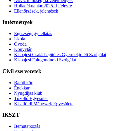
Ivóvíz minőségi követelmények
Hulladéknaptár 2025 II. félévre
Ellenőrzések, jelentések
Intézmények
Egészségügyi ellátás
Iskola
Óvoda
Könyvtár
Kisbajcsi Családsegítő és Gyermekjóléti Szolgálat
Kisbajcsi Falugondnoki Szolgálat
Civil szervezetek
Baráti kör
Énekkar
Nyugdíjas klub
Tűzoltó Egyesület
Kisalföldi Méhészek Egyesülete
IKSZT
Bemutatkozás