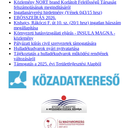
Közlemény NORT brand Korlátolt Felelősségű Társaság
felszámolásának megindításáról
Ingatlanárverési hirdetmény (Vének 043/15 hrsz)
EBÖSSZEÍRÁS 2026.
Kisbajcs, Rákóczi F. út 10. sz. (20/1 hrsz) ingatlan házszám
megállapítása
Környezeti hatásvizsgálati eljárás - INSULA MAGNA -
közlemény
Pályázati kiírás civil szervezetek támogatására
Hulladékudvarok nyári nyitvatartása
Tájékoztatás a hulladékudvarok működési rendjének
változásáról
Támogatás a 2025. évi Területfejlesztési Alapból