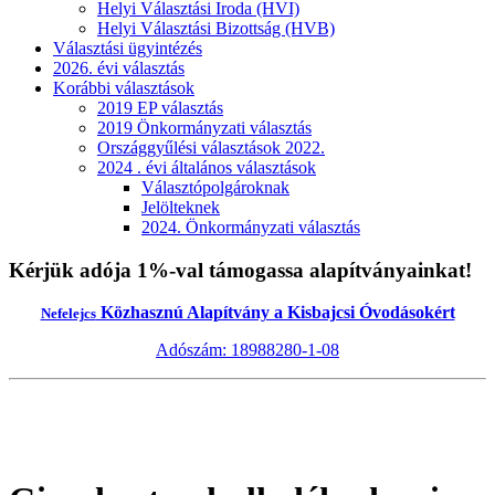
Helyi Választási Iroda (HVI)
Helyi Választási Bizottság (HVB)
Választási ügyintézés
2026. évi választás
Korábbi választások
2019 EP választás
2019 Önkormányzati választás
Országgyűlési választások 2022.
2024 . évi általános választások
Választópolgároknak
Jelölteknek
2024. Önkormányzati választás
Kérjük adója 1%-val támogassa alapítványainkat!
Közhasznú Alapítvány a Kisbajcsi Óvodásokért
Nefelejcs
Adószám: 18988280-1-08