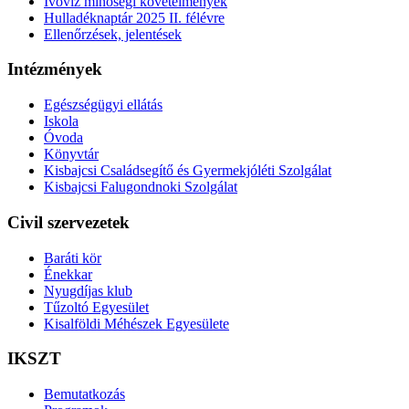
Ivóvíz minőségi követelmények
Hulladéknaptár 2025 II. félévre
Ellenőrzések, jelentések
Intézmények
Egészségügyi ellátás
Iskola
Óvoda
Könyvtár
Kisbajcsi Családsegítő és Gyermekjóléti Szolgálat
Kisbajcsi Falugondnoki Szolgálat
Civil szervezetek
Baráti kör
Énekkar
Nyugdíjas klub
Tűzoltó Egyesület
Kisalföldi Méhészek Egyesülete
IKSZT
Bemutatkozás