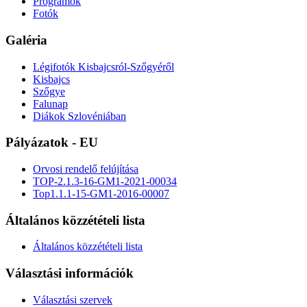
Programok
Fotók
Galéria
Légifotók Kisbajcsról-Szőgyéről
Kisbajcs
Szőgye
Falunap
Diákok Szlovéniában
Pályázatok - EU
Orvosi rendelő felújítása
TOP-2.1.3-16-GM1-2021-00034
Top1.1.1-15-GM1-2016-00007
Általános közzétételi lista
Általános közzétételi lista
Választási információk
Választási szervek