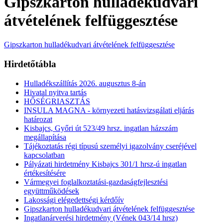
Gipszkarton hulladékudvari
átvételének felfüggesztése
Gipszkarton hulladékudvari átvételének felfüggesztése
Hirdetőtábla
Hulladékszállítás 2026. augusztus 8-án
Hivatal nyitva tartás
HŐSÉGRIASZTÁS
INSULA MAGNA - környezeti hatásvizsgálati eljárás
határozat
Kisbajcs, Győri út 523/49 hrsz. ingatlan házszám
megállapítása
Tájékoztatás régi típusú személyi igazolvány cseréjével
kapcsolatban
Pályázati hirdetmény Kisbajcs 301/1 hrsz-ú ingatlan
értékesítésére
Vármegyei foglalkoztatási-gazdaságfejlesztési
együttműködések
Lakossági elégedettségi kérdőív
Gipszkarton hulladékudvari átvételének felfüggesztése
Ingatlanárverési hirdetmény (Vének 043/14 hrsz)