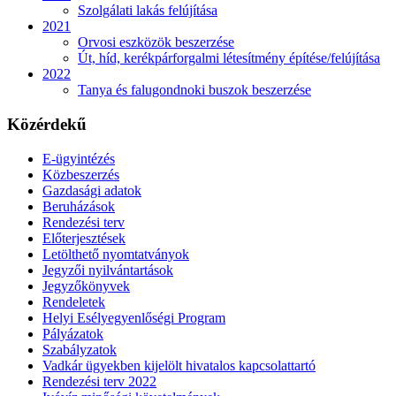
Szolgálati lakás felújítása
2021
Orvosi eszközök beszerzése
Út, híd, kerékpárforgalmi létesítmény építése/felújítása
2022
Tanya és falugondnoki buszok beszerzése
Közérdekű
E-ügyintézés
Közbeszerzés
Gazdasági adatok
Beruházások
Rendezési terv
Előterjesztések
Letölthető nyomtatványok
Jegyzői nyilvántartások
Jegyzőkönyvek
Rendeletek
Helyi Esélyegyenlőségi Program
Pályázatok
Szabályzatok
Vadkár ügyekben kijelölt hivatalos kapcsolattartó
Rendezési terv 2022