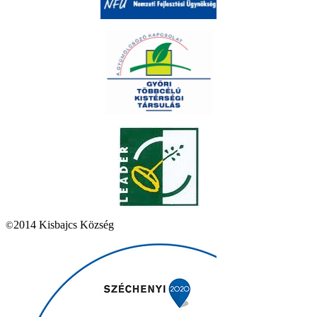
2014 Kisbajcs Község
©