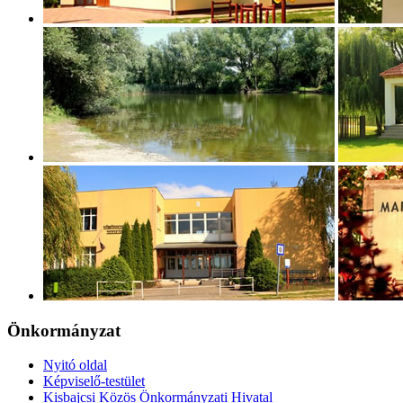
Önkormányzat
Nyitó oldal
Képviselő-testület
Kisbajcsi Közös Önkormányzati Hivatal