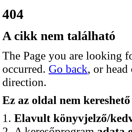
404
A cikk nem található
The Page you are looking for
occurred.
Go back
, or head
direction.
Ez az oldal nem kereshető 
Elavult könyvjelző/ked
A keresőprogram
adata e