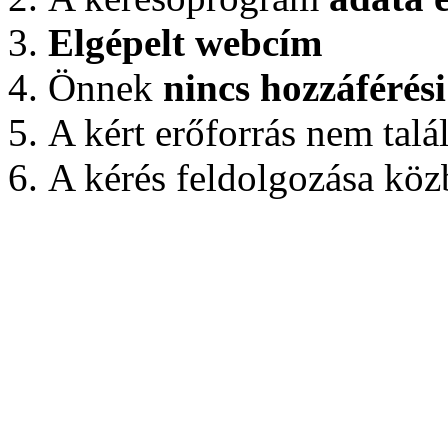
Elgépelt webcím
Önnek
nincs hozzáférés
A kért erőforrás nem talá
A kérés feldolgozása közb