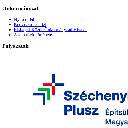
Önkormányzat
Nyitó oldal
Képviselő-testület
Kisbajcsi Közös Önkormányzati Hivatal
A falu rövid története
Pályázatok