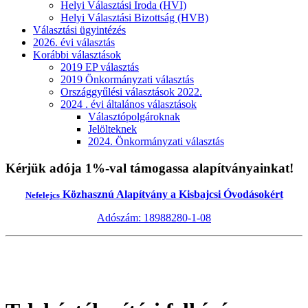
Helyi Választási Iroda (HVI)
Helyi Választási Bizottság (HVB)
Választási ügyintézés
2026. évi választás
Korábbi választások
2019 EP választás
2019 Önkormányzati választás
Országgyűlési választások 2022.
2024 . évi általános választások
Választópolgároknak
Jelölteknek
2024. Önkormányzati választás
Kérjük adója 1%-val támogassa alapítványainkat!
Közhasznú Alapítvány a Kisbajcsi Óvodásokért
Nefelejcs
Adószám: 18988280-1-08