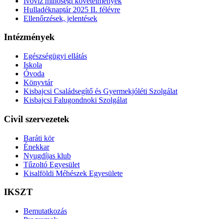
Ivóvíz minőségi követelmények
Hulladéknaptár 2025 II. félévre
Ellenőrzések, jelentések
Intézmények
Egészségügyi ellátás
Iskola
Óvoda
Könyvtár
Kisbajcsi Családsegítő és Gyermekjóléti Szolgálat
Kisbajcsi Falugondnoki Szolgálat
Civil szervezetek
Baráti kör
Énekkar
Nyugdíjas klub
Tűzoltó Egyesület
Kisalföldi Méhészek Egyesülete
IKSZT
Bemutatkozás