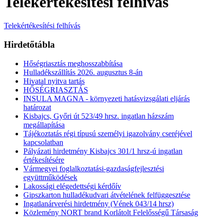
Telekértékesítési felhívás
Telekértékesítési felhívás
Hirdetőtábla
Hőségriasztás meghosszabbítása
Hulladékszállítás 2026. augusztus 8-án
Hivatal nyitva tartás
HŐSÉGRIASZTÁS
INSULA MAGNA - környezeti hatásvizsgálati eljárás
határozat
Kisbajcs, Győri út 523/49 hrsz. ingatlan házszám
megállapítása
Tájékoztatás régi típusú személyi igazolvány cseréjével
kapcsolatban
Pályázati hirdetmény Kisbajcs 301/1 hrsz-ú ingatlan
értékesítésére
Vármegyei foglalkoztatási-gazdaságfejlesztési
együttműködések
Lakossági elégedettségi kérdőív
Gipszkarton hulladékudvari átvételének felfüggesztése
Ingatlanárverési hirdetmény (Vének 043/14 hrsz)
Közlemény NORT brand Korlátolt Felelősségű Társaság