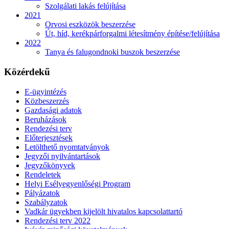
Szolgálati lakás felújítása
2021
Orvosi eszközök beszerzése
Út, híd, kerékpárforgalmi létesítmény építése/felújítása
2022
Tanya és falugondnoki buszok beszerzése
Közérdekű
E-ügyintézés
Közbeszerzés
Gazdasági adatok
Beruházások
Rendezési terv
Előterjesztések
Letölthető nyomtatványok
Jegyzői nyilvántartások
Jegyzőkönyvek
Rendeletek
Helyi Esélyegyenlőségi Program
Pályázatok
Szabályzatok
Vadkár ügyekben kijelölt hivatalos kapcsolattartó
Rendezési terv 2022