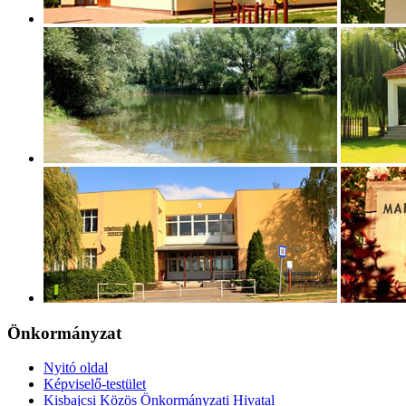
Önkormányzat
Nyitó oldal
Képviselő-testület
Kisbajcsi Közös Önkormányzati Hivatal