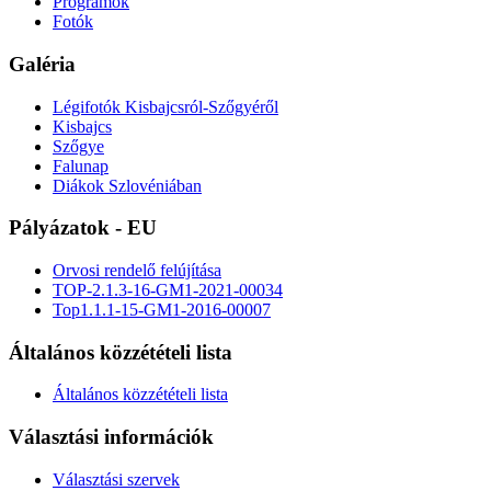
Programok
Fotók
Galéria
Légifotók Kisbajcsról-Szőgyéről
Kisbajcs
Szőgye
Falunap
Diákok Szlovéniában
Pályázatok - EU
Orvosi rendelő felújítása
TOP-2.1.3-16-GM1-2021-00034
Top1.1.1-15-GM1-2016-00007
Általános közzétételi lista
Általános közzétételi lista
Választási információk
Választási szervek