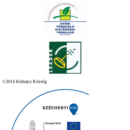
2014 Kisbajcs Község
©