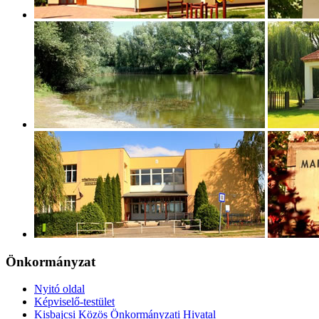
Önkormányzat
Nyitó oldal
Képviselő-testület
Kisbajcsi Közös Önkormányzati Hivatal