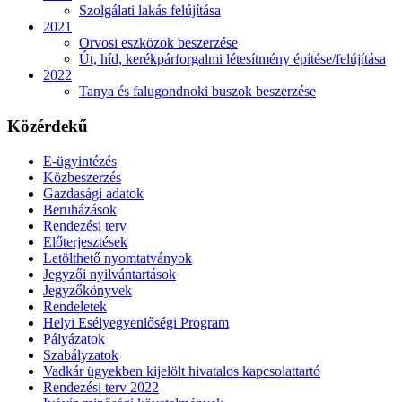
Szolgálati lakás felújítása
2021
Orvosi eszközök beszerzése
Út, híd, kerékpárforgalmi létesítmény építése/felújítása
2022
Tanya és falugondnoki buszok beszerzése
Közérdekű
E-ügyintézés
Közbeszerzés
Gazdasági adatok
Beruházások
Rendezési terv
Előterjesztések
Letölthető nyomtatványok
Jegyzői nyilvántartások
Jegyzőkönyvek
Rendeletek
Helyi Esélyegyenlőségi Program
Pályázatok
Szabályzatok
Vadkár ügyekben kijelölt hivatalos kapcsolattartó
Rendezési terv 2022