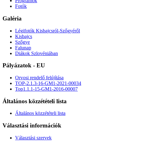
Programok
Fotók
Galéria
Légifotók Kisbajcsról-Szőgyéről
Kisbajcs
Szőgye
Falunap
Diákok Szlovéniában
Pályázatok - EU
Orvosi rendelő felújítása
TOP-2.1.3-16-GM1-2021-00034
Top1.1.1-15-GM1-2016-00007
Általános közzétételi lista
Általános közzétételi lista
Választási információk
Választási szervek