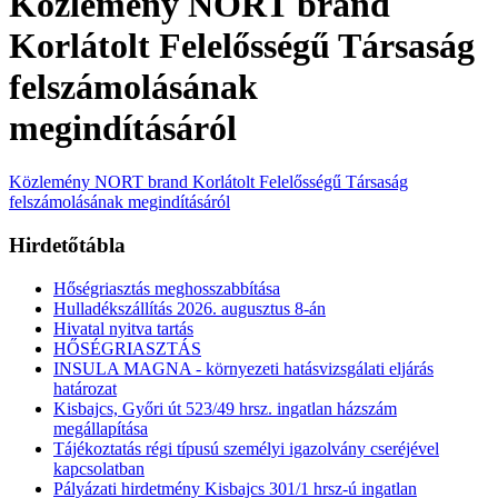
Közlemény NORT brand
Korlátolt Felelősségű Társaság
felszámolásának
megindításáról
Közlemény NORT brand Korlátolt Felelősségű Társaság
felszámolásának megindításáról
Hirdetőtábla
Hőségriasztás meghosszabbítása
Hulladékszállítás 2026. augusztus 8-án
Hivatal nyitva tartás
HŐSÉGRIASZTÁS
INSULA MAGNA - környezeti hatásvizsgálati eljárás
határozat
Kisbajcs, Győri út 523/49 hrsz. ingatlan házszám
megállapítása
Tájékoztatás régi típusú személyi igazolvány cseréjével
kapcsolatban
Pályázati hirdetmény Kisbajcs 301/1 hrsz-ú ingatlan