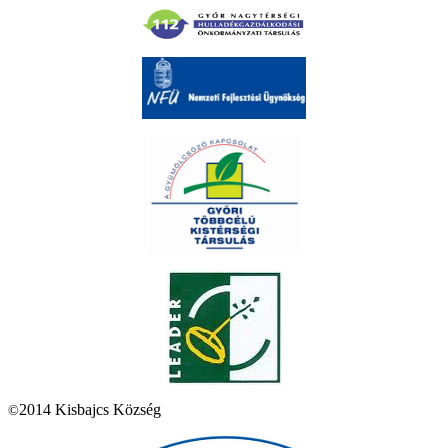
2014 Kisbajcs Község
©