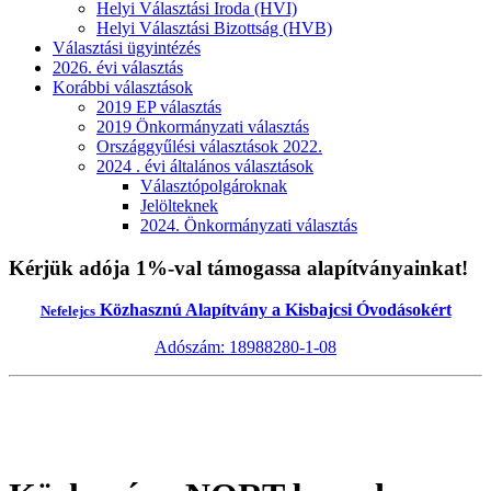
Helyi Választási Iroda (HVI)
Helyi Választási Bizottság (HVB)
Választási ügyintézés
2026. évi választás
Korábbi választások
2019 EP választás
2019 Önkormányzati választás
Országgyűlési választások 2022.
2024 . évi általános választások
Választópolgároknak
Jelölteknek
2024. Önkormányzati választás
Kérjük adója 1%-val támogassa alapítványainkat!
Közhasznú Alapítvány a Kisbajcsi Óvodásokért
Nefelejcs
Adószám: 18988280-1-08