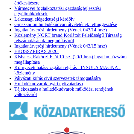
értékesítésére
Vármegyei foglalkoztatási-gazdaságfejlesztési
együttműködések
Lakossági elégedettségi kérdőív
Gipszkarton hulladékudvari átvételének felfüggesztése
Ingatlanárverési hirdetmény (Vének 043/14 hrsz)
Közlemény NORT brand Korlátolt Felelősségű Társaság
felszámolásának megindításáról
Ingatlanárverési hirdetmény (Vének 043/15 hrsz)
EBÖSSZEÍRÁS 2026.
Kisbajcs, Rákóczi F. út 10. sz. (20/1 hrsz) ingatlan házszám
megállapítása
Környezeti hatásvizsgálati eljárás - INSULA MAGNA -
közlemény
Pályázati kiírás civil szervezetek támogatására
Hulladékudvarok nyári nyitvatartása
Tájékoztatás a hulladékudvarok működési rendjének
változásáról