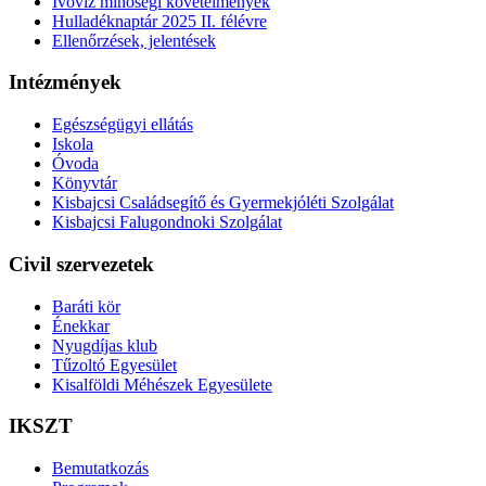
Ivóvíz minőségi követelmények
Hulladéknaptár 2025 II. félévre
Ellenőrzések, jelentések
Intézmények
Egészségügyi ellátás
Iskola
Óvoda
Könyvtár
Kisbajcsi Családsegítő és Gyermekjóléti Szolgálat
Kisbajcsi Falugondnoki Szolgálat
Civil szervezetek
Baráti kör
Énekkar
Nyugdíjas klub
Tűzoltó Egyesület
Kisalföldi Méhészek Egyesülete
IKSZT
Bemutatkozás