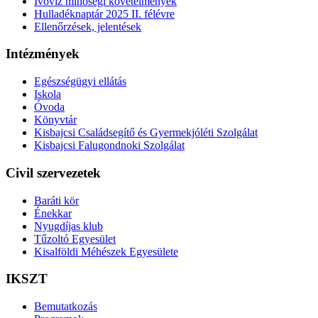
Ivóvíz minőségi követelmények
Hulladéknaptár 2025 II. félévre
Ellenőrzések, jelentések
Intézmények
Egészségügyi ellátás
Iskola
Óvoda
Könyvtár
Kisbajcsi Családsegítő és Gyermekjóléti Szolgálat
Kisbajcsi Falugondnoki Szolgálat
Civil szervezetek
Baráti kör
Énekkar
Nyugdíjas klub
Tűzoltó Egyesület
Kisalföldi Méhészek Egyesülete
IKSZT
Bemutatkozás