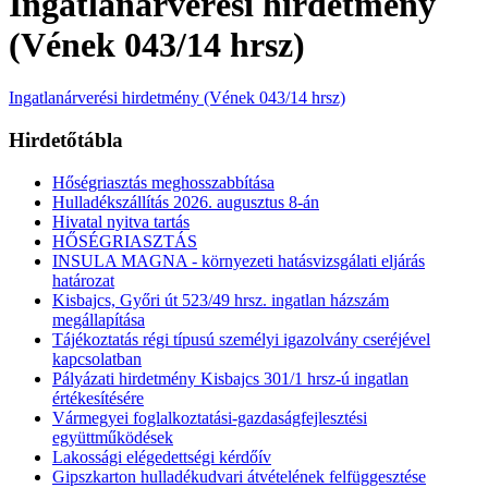
Ingatlanárverési hirdetmény
(Vének 043/14 hrsz)
Ingatlanárverési hirdetmény (Vének 043/14 hrsz)
Hirdetőtábla
Hőségriasztás meghosszabbítása
Hulladékszállítás 2026. augusztus 8-án
Hivatal nyitva tartás
HŐSÉGRIASZTÁS
INSULA MAGNA - környezeti hatásvizsgálati eljárás
határozat
Kisbajcs, Győri út 523/49 hrsz. ingatlan házszám
megállapítása
Tájékoztatás régi típusú személyi igazolvány cseréjével
kapcsolatban
Pályázati hirdetmény Kisbajcs 301/1 hrsz-ú ingatlan
értékesítésére
Vármegyei foglalkoztatási-gazdaságfejlesztési
együttműködések
Lakossági elégedettségi kérdőív
Gipszkarton hulladékudvari átvételének felfüggesztése