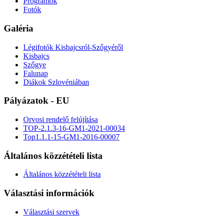
Programok
Fotók
Galéria
Légifotók Kisbajcsról-Szőgyéről
Kisbajcs
Szőgye
Falunap
Diákok Szlovéniában
Pályázatok - EU
Orvosi rendelő felújítása
TOP-2.1.3-16-GM1-2021-00034
Top1.1.1-15-GM1-2016-00007
Általános közzétételi lista
Általános közzétételi lista
Választási információk
Választási szervek