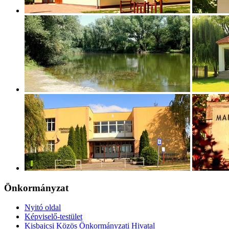
Önkormányzat
Nyitó oldal
Képviselő-testület
Kisbajcsi Közös Önkormányzati Hivatal