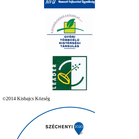
2014 Kisbajcs Község
©