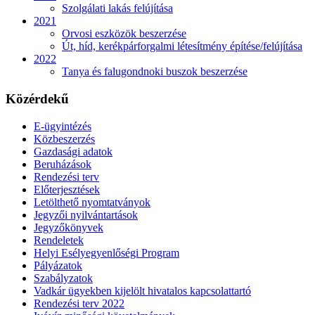
Szolgálati lakás felújítása
2021
Orvosi eszközök beszerzése
Út, híd, kerékpárforgalmi létesítmény építése/felújítása
2022
Tanya és falugondnoki buszok beszerzése
Közérdekű
E-ügyintézés
Közbeszerzés
Gazdasági adatok
Beruházások
Rendezési terv
Előterjesztések
Letölthető nyomtatványok
Jegyzői nyilvántartások
Jegyzőkönyvek
Rendeletek
Helyi Esélyegyenlőségi Program
Pályázatok
Szabályzatok
Vadkár ügyekben kijelölt hivatalos kapcsolattartó
Rendezési terv 2022