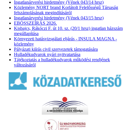
Ingatlanárverési hirdetmény (Vének 043/14 hrsz)
Közlemény NORT brand Korlátolt Felelősségű Társaság
felszámolásának megindításáról
Ingatlanárverési hirdetmény (Vének 043/15 hrsz)
EBÖSSZEÍRÁS 2026.
Kisbajcs, Rákóczi F. út 10. sz. (20/1 hrsz) ingatlan házszám
megállapítása
Környezeti hatásvizsgálati eljárás - INSULA MAGNA -
közlemény
Pályázati kiírás civil szervezetek támogatására
Hulladékudvarok nyári nyitvatartása
Tájékoztatás a hulladékudvarok működési rendjének
változásáról