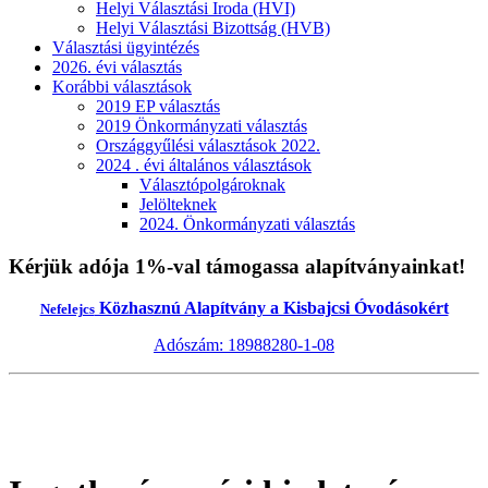
Helyi Választási Iroda (HVI)
Helyi Választási Bizottság (HVB)
Választási ügyintézés
2026. évi választás
Korábbi választások
2019 EP választás
2019 Önkormányzati választás
Országgyűlési választások 2022.
2024 . évi általános választások
Választópolgároknak
Jelölteknek
2024. Önkormányzati választás
Kérjük adója 1%-val támogassa alapítványainkat!
Közhasznú Alapítvány a Kisbajcsi Óvodásokért
Nefelejcs
Adószám: 18988280-1-08