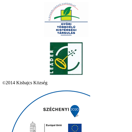
2014 Kisbajcs Község
©