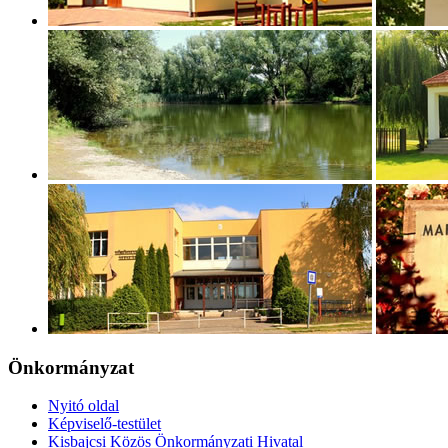
Önkormányzat
Nyitó oldal
Képviselő-testület
Kisbajcsi Közös Önkormányzati Hivatal