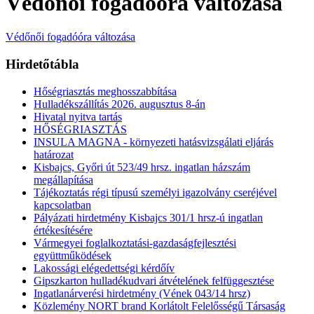
Védőnői fogadóóra változása
Védőnői fogadóóra változása
Hirdetőtábla
Hőségriasztás meghosszabbítása
Hulladékszállítás 2026. augusztus 8-án
Hivatal nyitva tartás
HŐSÉGRIASZTÁS
INSULA MAGNA - környezeti hatásvizsgálati eljárás
határozat
Kisbajcs, Győri út 523/49 hrsz. ingatlan házszám
megállapítása
Tájékoztatás régi típusú személyi igazolvány cseréjével
kapcsolatban
Pályázati hirdetmény Kisbajcs 301/1 hrsz-ú ingatlan
értékesítésére
Vármegyei foglalkoztatási-gazdaságfejlesztési
együttműködések
Lakossági elégedettségi kérdőív
Gipszkarton hulladékudvari átvételének felfüggesztése
Ingatlanárverési hirdetmény (Vének 043/14 hrsz)
Közlemény NORT brand Korlátolt Felelősségű Társaság