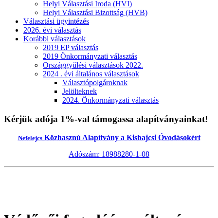
Helyi Választási Iroda (HVI)
Helyi Választási Bizottság (HVB)
Választási ügyintézés
2026. évi választás
Korábbi választások
2019 EP választás
2019 Önkormányzati választás
Országgyűlési választások 2022.
2024 . évi általános választások
Választópolgároknak
Jelölteknek
2024. Önkormányzati választás
Kérjük adója 1%-val támogassa alapítványainkat!
Közhasznú Alapítvány a Kisbajcsi Óvodásokért
Nefelejcs
Adószám: 18988280-1-08