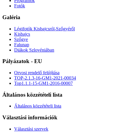
Programok
Fotók
Galéria
Légifotók Kisbajcsról-Szőgyéről
Kisbajcs
Szőgye
Falunap
Diákok Szlovéniában
Pályázatok - EU
Orvosi rendelő felújítása
TOP-2.1.3-16-GM1-2021-00034
Top1.1.1-15-GM1-2016-00007
Általános közzétételi lista
Általános közzétételi lista
Választási információk
Választási szervek