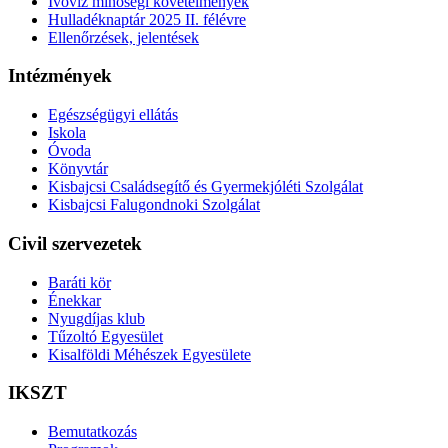
Ivóvíz minőségi követelmények
Hulladéknaptár 2025 II. félévre
Ellenőrzések, jelentések
Intézmények
Egészségügyi ellátás
Iskola
Óvoda
Könyvtár
Kisbajcsi Családsegítő és Gyermekjóléti Szolgálat
Kisbajcsi Falugondnoki Szolgálat
Civil szervezetek
Baráti kör
Énekkar
Nyugdíjas klub
Tűzoltó Egyesület
Kisalföldi Méhészek Egyesülete
IKSZT
Bemutatkozás