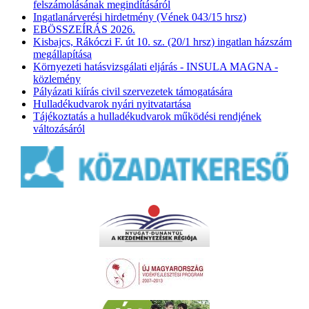
felszámolásának megindításáról
Ingatlanárverési hirdetmény (Vének 043/15 hrsz)
EBÖSSZEÍRÁS 2026.
Kisbajcs, Rákóczi F. út 10. sz. (20/1 hrsz) ingatlan házszám
megállapítása
Környezeti hatásvizsgálati eljárás - INSULA MAGNA -
közlemény
Pályázati kiírás civil szervezetek támogatására
Hulladékudvarok nyári nyitvatartása
Tájékoztatás a hulladékudvarok működési rendjének
változásáról