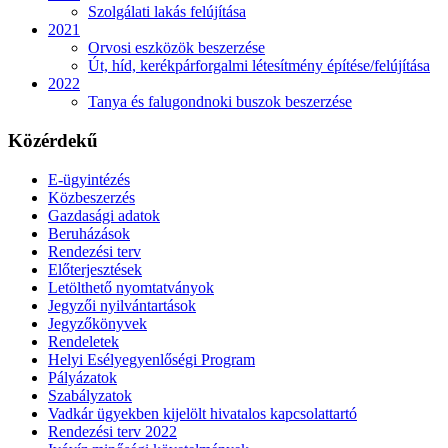
Szolgálati lakás felújítása
2021
Orvosi eszközök beszerzése
Út, híd, kerékpárforgalmi létesítmény építése/felújítása
2022
Tanya és falugondnoki buszok beszerzése
Közérdekű
E-ügyintézés
Közbeszerzés
Gazdasági adatok
Beruházások
Rendezési terv
Előterjesztések
Letölthető nyomtatványok
Jegyzői nyilvántartások
Jegyzőkönyvek
Rendeletek
Helyi Esélyegyenlőségi Program
Pályázatok
Szabályzatok
Vadkár ügyekben kijelölt hivatalos kapcsolattartó
Rendezési terv 2022