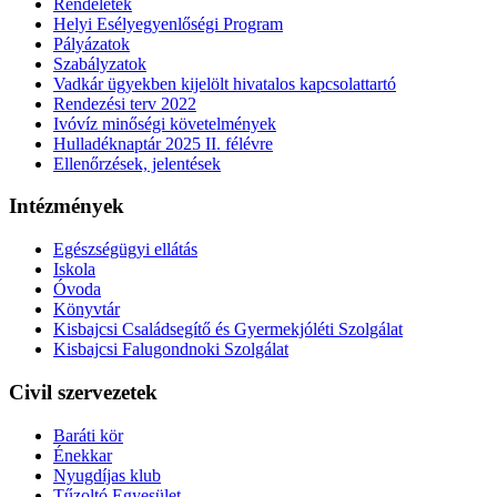
Rendeletek
Helyi Esélyegyenlőségi Program
Pályázatok
Szabályzatok
Vadkár ügyekben kijelölt hivatalos kapcsolattartó
Rendezési terv 2022
Ivóvíz minőségi követelmények
Hulladéknaptár 2025 II. félévre
Ellenőrzések, jelentések
Intézmények
Egészségügyi ellátás
Iskola
Óvoda
Könyvtár
Kisbajcsi Családsegítő és Gyermekjóléti Szolgálat
Kisbajcsi Falugondnoki Szolgálat
Civil szervezetek
Baráti kör
Énekkar
Nyugdíjas klub
Tűzoltó Egyesület