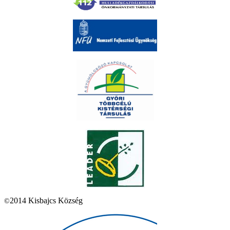
2014 Kisbajcs Község
©