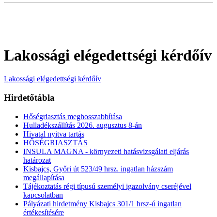
Lakossági elégedettségi kérdőív
Lakossági elégedettségi kérdőív
Hirdetőtábla
Hőségriasztás meghosszabbítása
Hulladékszállítás 2026. augusztus 8-án
Hivatal nyitva tartás
HŐSÉGRIASZTÁS
INSULA MAGNA - környezeti hatásvizsgálati eljárás
határozat
Kisbajcs, Győri út 523/49 hrsz. ingatlan házszám
megállapítása
Tájékoztatás régi típusú személyi igazolvány cseréjével
kapcsolatban
Pályázati hirdetmény Kisbajcs 301/1 hrsz-ú ingatlan
értékesítésére