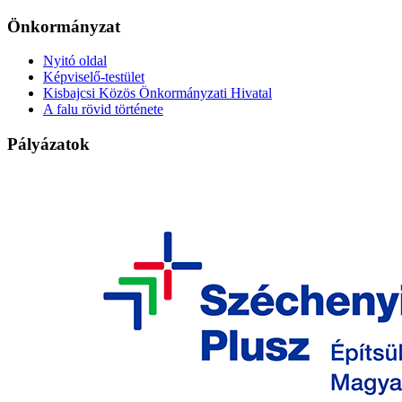
Önkormányzat
Nyitó oldal
Képviselő-testület
Kisbajcsi Közös Önkormányzati Hivatal
A falu rövid története
Pályázatok