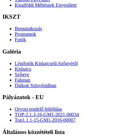
Kisalföldi Méhészek Egyesülete
IKSZT
Bemutatkozás
Programok
Fotók
Galéria
Légifotók Kisbajcsról-Szőgyéről
Kisbajcs
Szőgye
Falunap
Diákok Szlovéniában
Pályázatok - EU
Orvosi rendelő felújítása
TOP-2.1.3-16-GM1-2021-00034
Top1.1.1-15-GM1-2016-00007
Általános közzétételi lista