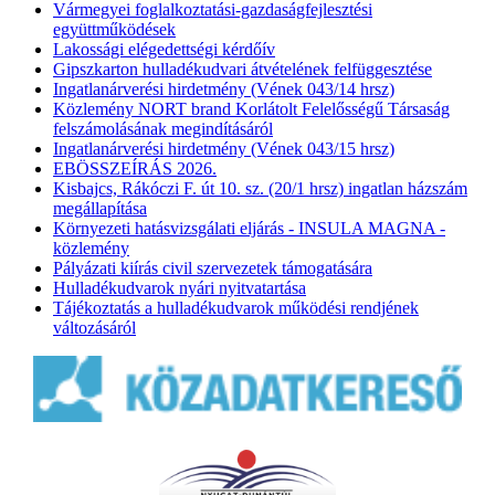
Vármegyei foglalkoztatási-gazdaságfejlesztési
együttműködések
Lakossági elégedettségi kérdőív
Gipszkarton hulladékudvari átvételének felfüggesztése
Ingatlanárverési hirdetmény (Vének 043/14 hrsz)
Közlemény NORT brand Korlátolt Felelősségű Társaság
felszámolásának megindításáról
Ingatlanárverési hirdetmény (Vének 043/15 hrsz)
EBÖSSZEÍRÁS 2026.
Kisbajcs, Rákóczi F. út 10. sz. (20/1 hrsz) ingatlan házszám
megállapítása
Környezeti hatásvizsgálati eljárás - INSULA MAGNA -
közlemény
Pályázati kiírás civil szervezetek támogatására
Hulladékudvarok nyári nyitvatartása
Tájékoztatás a hulladékudvarok működési rendjének
változásáról