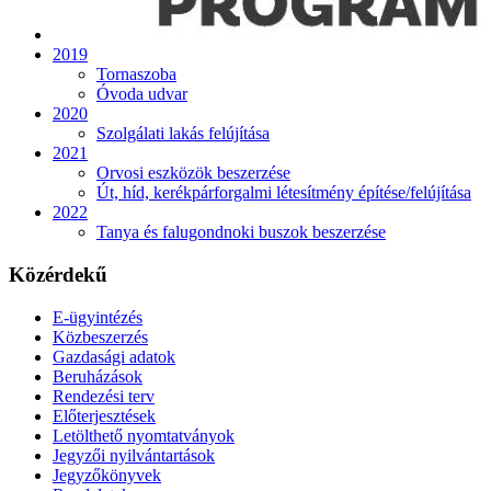
2019
Tornaszoba
Óvoda udvar
2020
Szolgálati lakás felújítása
2021
Orvosi eszközök beszerzése
Út, híd, kerékpárforgalmi létesítmény építése/felújítása
2022
Tanya és falugondnoki buszok beszerzése
Közérdekű
E-ügyintézés
Közbeszerzés
Gazdasági adatok
Beruházások
Rendezési terv
Előterjesztések
Letölthető nyomtatványok
Jegyzői nyilvántartások
Jegyzőkönyvek