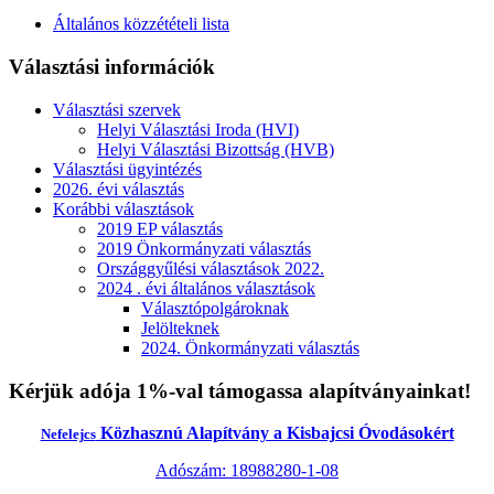
Általános közzétételi lista
Választási információk
Választási szervek
Helyi Választási Iroda (HVI)
Helyi Választási Bizottság (HVB)
Választási ügyintézés
2026. évi választás
Korábbi választások
2019 EP választás
2019 Önkormányzati választás
Országgyűlési választások 2022.
2024 . évi általános választások
Választópolgároknak
Jelölteknek
2024. Önkormányzati választás
Kérjük adója 1%-val támogassa alapítványainkat!
Közhasznú Alapítvány a Kisbajcsi Óvodásokért
Nefelejcs
Adószám: 18988280-1-08