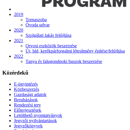
2019
Tornaszoba
Óvoda udvar
2020
Szolgálati lakás felújítása
2021
Orvosi eszközök beszerzése
Út, híd, kerékpárforgalmi létesítmény építése/felújítása
2022
Tanya és falugondnoki buszok beszerzése
Közérdekű
E-ügyintézés
Közbeszerzés
Gazdasági adatok
Beruházások
Rendezési terv
Előterjesztések
Letölthető nyomtatványok
Jegyzői nyilvántartások
Jegyzőkönyvek