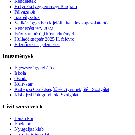
Rendeletek
Helyi Esélyegyenlőségi Program
Pályázatok
Szabályzatok
Vadkár ügyekben kijelölt hivatalos kapcsolattartó
Rendezési terv 2022
Ivóvíz minőségi követelmények
Hulladéknaptár 2025 II. félévre
Ellenőrzések, jelentések
Intézmények
Egészségügyi ellátás
Iskola
Óvoda
Könyvtár
Kisbajcsi Családsegítő és Gyermekjóléti Szolgálat
Kisbajcsi Falugondnoki Szolgálat
Civil szervezetek
Baráti kör
Énekkar
Nyugdíjas klub
Tűzoltó Egyesület