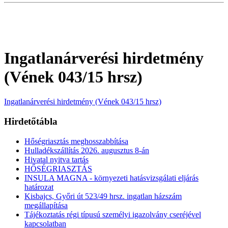
Ingatlanárverési hirdetmény
(Vének 043/15 hrsz)
Ingatlanárverési hirdetmény (Vének 043/15 hrsz)
Hirdetőtábla
Hőségriasztás meghosszabbítása
Hulladékszállítás 2026. augusztus 8-án
Hivatal nyitva tartás
HŐSÉGRIASZTÁS
INSULA MAGNA - környezeti hatásvizsgálati eljárás
határozat
Kisbajcs, Győri út 523/49 hrsz. ingatlan házszám
megállapítása
Tájékoztatás régi típusú személyi igazolvány cseréjével
kapcsolatban