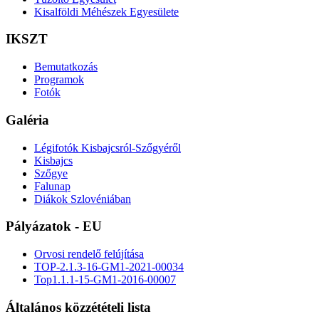
Kisalföldi Méhészek Egyesülete
IKSZT
Bemutatkozás
Programok
Fotók
Galéria
Légifotók Kisbajcsról-Szőgyéről
Kisbajcs
Szőgye
Falunap
Diákok Szlovéniában
Pályázatok - EU
Orvosi rendelő felújítása
TOP-2.1.3-16-GM1-2021-00034
Top1.1.1-15-GM1-2016-00007
Általános közzétételi lista