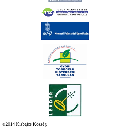
2014 Kisbajcs Község
©