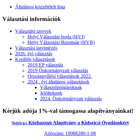
Általános közzétételi lista
Választási információk
Választási szervek
Helyi Választási Iroda (HVI)
Helyi Választási Bizottság (HVB)
Választási ügyintézés
2026. évi választás
Korábbi választások
2019 EP választás
2019 Önkormányzati választás
Országgyűlési választások 2022.
2024 . évi általános választások
Választópolgároknak
Jelölteknek
2024. Önkormányzati választás
Kérjük adója 1%-val támogassa alapítványainkat!
Közhasznú Alapítvány a Kisbajcsi Óvodásokért
Nefelejcs
Adószám: 18988280-1-08