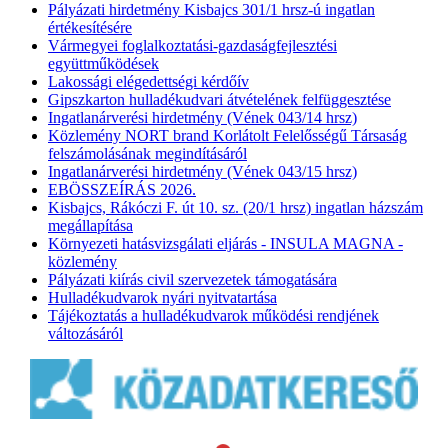
Pályázati hirdetmény Kisbajcs 301/1 hrsz-ú ingatlan
értékesítésére
Vármegyei foglalkoztatási-gazdaságfejlesztési
együttműködések
Lakossági elégedettségi kérdőív
Gipszkarton hulladékudvari átvételének felfüggesztése
Ingatlanárverési hirdetmény (Vének 043/14 hrsz)
Közlemény NORT brand Korlátolt Felelősségű Társaság
felszámolásának megindításáról
Ingatlanárverési hirdetmény (Vének 043/15 hrsz)
EBÖSSZEÍRÁS 2026.
Kisbajcs, Rákóczi F. út 10. sz. (20/1 hrsz) ingatlan házszám
megállapítása
Környezeti hatásvizsgálati eljárás - INSULA MAGNA -
közlemény
Pályázati kiírás civil szervezetek támogatására
Hulladékudvarok nyári nyitvatartása
Tájékoztatás a hulladékudvarok működési rendjének
változásáról