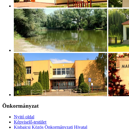
Önkormányzat
Nyitó oldal
Képviselő-testület
Kisbajcsi Közös Önkormányzati Hivatal