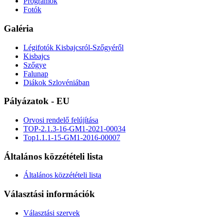
Programok
Fotók
Galéria
Légifotók Kisbajcsról-Szőgyéről
Kisbajcs
Szőgye
Falunap
Diákok Szlovéniában
Pályázatok - EU
Orvosi rendelő felújítása
TOP-2.1.3-16-GM1-2021-00034
Top1.1.1-15-GM1-2016-00007
Általános közzétételi lista
Általános közzétételi lista
Választási információk
Választási szervek