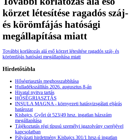
További korlátozás alá eső
körzet létesítése ragadós száj-
és körömfájás hatósági
megállapítása miatt
További korlátozás alá eső körzet létesítése ragadós száj- és
körömfájás hatósági megállapítása miatt
Hirdetőtábla
Hőségriasztás meghosszabbítása
Hulladékszállítás 2026. augusztus 8-án
Hivatal nyitva tartás
HŐSÉGRIASZTÁS
INSULA MAGNA - környezeti hatásvizsgálati eljárás
határozat
Kisbajcs, Győri út 523/49 hrsz. ingatlan házszám
megállapítása
Tájékoztatás régi típusú személyi igazolvány cseréjével
kapcsolatban
Pályázati hirdetmény Kisbajcs 301/1 hrsz-ú ingatlan