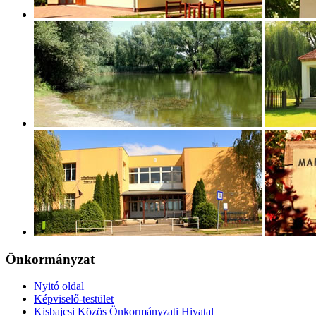
Önkormányzat
Nyitó oldal
Képviselő-testület
Kisbajcsi Közös Önkormányzati Hivatal