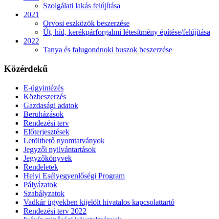
Szolgálati lakás felújítása
2021
Orvosi eszközök beszerzése
Út, híd, kerékpárforgalmi létesítmény építése/felújítása
2022
Tanya és falugondnoki buszok beszerzése
Közérdekű
E-ügyintézés
Közbeszerzés
Gazdasági adatok
Beruházások
Rendezési terv
Előterjesztések
Letölthető nyomtatványok
Jegyzői nyilvántartások
Jegyzőkönyvek
Rendeletek
Helyi Esélyegyenlőségi Program
Pályázatok
Szabályzatok
Vadkár ügyekben kijelölt hivatalos kapcsolattartó
Rendezési terv 2022