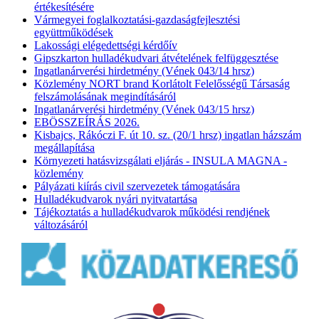
értékesítésére
Vármegyei foglalkoztatási-gazdaságfejlesztési
együttműködések
Lakossági elégedettségi kérdőív
Gipszkarton hulladékudvari átvételének felfüggesztése
Ingatlanárverési hirdetmény (Vének 043/14 hrsz)
Közlemény NORT brand Korlátolt Felelősségű Társaság
felszámolásának megindításáról
Ingatlanárverési hirdetmény (Vének 043/15 hrsz)
EBÖSSZEÍRÁS 2026.
Kisbajcs, Rákóczi F. út 10. sz. (20/1 hrsz) ingatlan házszám
megállapítása
Környezeti hatásvizsgálati eljárás - INSULA MAGNA -
közlemény
Pályázati kiírás civil szervezetek támogatására
Hulladékudvarok nyári nyitvatartása
Tájékoztatás a hulladékudvarok működési rendjének
változásáról