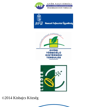
2014 Kisbajcs Község
©