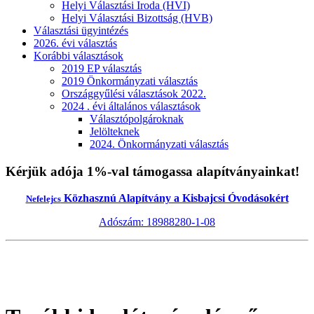
Helyi Választási Iroda (HVI)
Helyi Választási Bizottság (HVB)
Választási ügyintézés
2026. évi választás
Korábbi választások
2019 EP választás
2019 Önkormányzati választás
Országgyűlési választások 2022.
2024 . évi általános választások
Választópolgároknak
Jelölteknek
2024. Önkormányzati választás
Kérjük adója 1%-val támogassa alapítványainkat!
Közhasznú Alapítvány a Kisbajcsi Óvodásokért
Nefelejcs
Adószám: 18988280-1-08