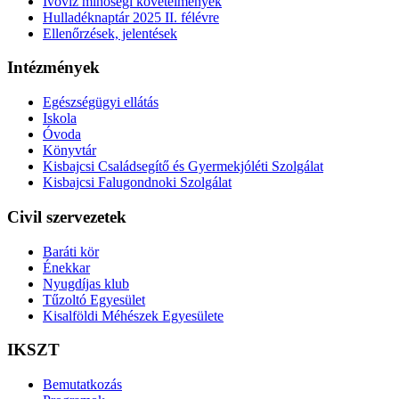
Ivóvíz minőségi követelmények
Hulladéknaptár 2025 II. félévre
Ellenőrzések, jelentések
Intézmények
Egészségügyi ellátás
Iskola
Óvoda
Könyvtár
Kisbajcsi Családsegítő és Gyermekjóléti Szolgálat
Kisbajcsi Falugondnoki Szolgálat
Civil szervezetek
Baráti kör
Énekkar
Nyugdíjas klub
Tűzoltó Egyesület
Kisalföldi Méhészek Egyesülete
IKSZT
Bemutatkozás