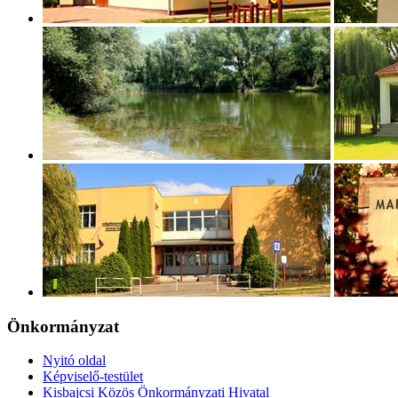
Önkormányzat
Nyitó oldal
Képviselő-testület
Kisbajcsi Közös Önkormányzati Hivatal