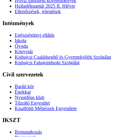
Ivóvíz minőségi követelmények
Hulladéknaptár 2025 II. félévre
Ellenőrzések, jelentések
Intézmények
Egészségügyi ellátás
Iskola
Óvoda
Könyvtár
Kisbajcsi Családsegítő és Gyermekjóléti Szolgálat
Kisbajcsi Falugondnoki Szolgálat
Civil szervezetek
Baráti kör
Énekkar
Nyugdíjas klub
Tűzoltó Egyesület
Kisalföldi Méhészek Egyesülete
IKSZT
Bemutatkozás