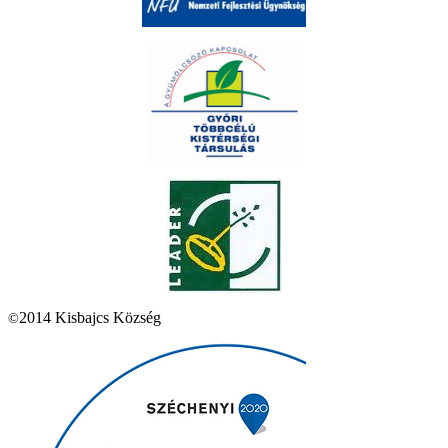
2014 Kisbajcs Község
©