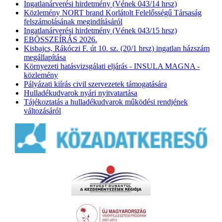
Ingatlanárverési hirdetmény (Vének 043/14 hrsz)
Közlemény NORT brand Korlátolt Felelősségű Társaság
felszámolásának megindításáról
Ingatlanárverési hirdetmény (Vének 043/15 hrsz)
EBÖSSZEÍRÁS 2026.
Kisbajcs, Rákóczi F. út 10. sz. (20/1 hrsz) ingatlan házszám
megállapítása
Környezeti hatásvizsgálati eljárás - INSULA MAGNA -
közlemény
Pályázati kiírás civil szervezetek támogatására
Hulladékudvarok nyári nyitvatartása
Tájékoztatás a hulladékudvarok működési rendjének
változásáról