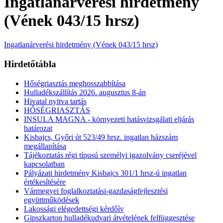
Ingatlanárverési hirdetmény
(Vének 043/15 hrsz)
Ingatlanárverési hirdetmény (Vének 043/15 hrsz)
Hirdetőtábla
Hőségriasztás meghosszabbítása
Hulladékszállítás 2026. augusztus 8-án
Hivatal nyitva tartás
HŐSÉGRIASZTÁS
INSULA MAGNA - környezeti hatásvizsgálati eljárás
határozat
Kisbajcs, Győri út 523/49 hrsz. ingatlan házszám
megállapítása
Tájékoztatás régi típusú személyi igazolvány cseréjével
kapcsolatban
Pályázati hirdetmény Kisbajcs 301/1 hrsz-ú ingatlan
értékesítésére
Vármegyei foglalkoztatási-gazdaságfejlesztési
együttműködések
Lakossági elégedettségi kérdőív
Gipszkarton hulladékudvari átvételének felfüggesztése