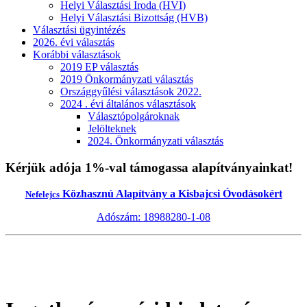
Helyi Választási Iroda (HVI)
Helyi Választási Bizottság (HVB)
Választási ügyintézés
2026. évi választás
Korábbi választások
2019 EP választás
2019 Önkormányzati választás
Országgyűlési választások 2022.
2024 . évi általános választások
Választópolgároknak
Jelölteknek
2024. Önkormányzati választás
Kérjük adója 1%-val támogassa alapítványainkat!
Közhasznú Alapítvány a Kisbajcsi Óvodásokért
Nefelejcs
Adószám: 18988280-1-08