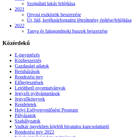
Szolgálati lakás felújítása
2021
Orvosi eszközök beszerzése
Út, híd, kerékpárforgalmi létesítmény építése/felújítása
2022
Tanya és falugondnoki buszok beszerzése
Közérdekű
E-ügyintézés
Közbeszerzés
Gazdasági adatok
Beruházások
Rendezési terv
Előterjesztések
Letölthető nyomtatványok
Jegyzői nyilvántartások
Jegyzőkönyvek
Rendeletek
Helyi Esélyegyenlőségi Program
Pályázatok
Szabályzatok
Vadkár ügyekben kijelölt hivatalos kapcsolattartó
Rendezési terv 2022