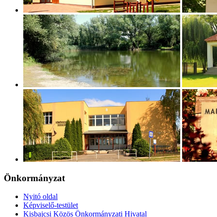
Önkormányzat
Nyitó oldal
Képviselő-testület
Kisbajcsi Közös Önkormányzati Hivatal