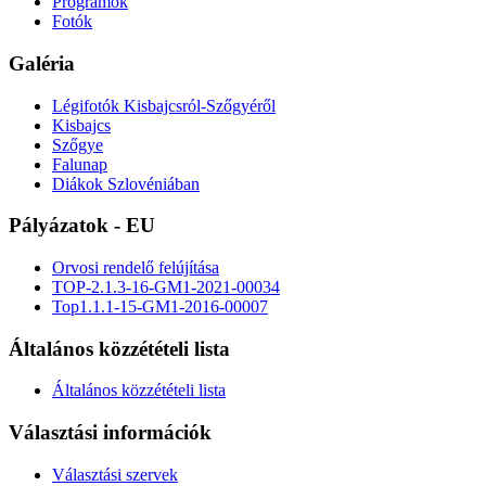
Programok
Fotók
Galéria
Légifotók Kisbajcsról-Szőgyéről
Kisbajcs
Szőgye
Falunap
Diákok Szlovéniában
Pályázatok - EU
Orvosi rendelő felújítása
TOP-2.1.3-16-GM1-2021-00034
Top1.1.1-15-GM1-2016-00007
Általános közzétételi lista
Általános közzétételi lista
Választási információk
Választási szervek