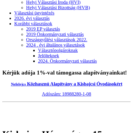
Helyi Választási Iroda (HVI)
Helyi Választási Bizottság (HVB)
Választási ügyintézés
2026. évi választás
Korábbi választások
2019 EP választás
2019 Önkormányzati választás
Országgyűlési választások 2022.
2024 . évi általános választások
Választópolgároknak
Jelölteknek
2024. Önkormányzati választás
Kérjük adója 1%-val támogassa alapítványainkat!
Közhasznú Alapítvány a Kisbajcsi Óvodásokért
Nefelejcs
Adószám: 18988280-1-08