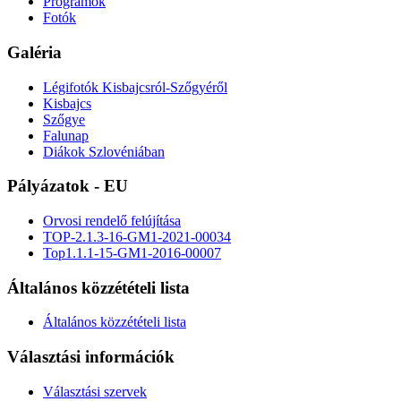
Programok
Fotók
Galéria
Légifotók Kisbajcsról-Szőgyéről
Kisbajcs
Szőgye
Falunap
Diákok Szlovéniában
Pályázatok - EU
Orvosi rendelő felújítása
TOP-2.1.3-16-GM1-2021-00034
Top1.1.1-15-GM1-2016-00007
Általános közzétételi lista
Általános közzétételi lista
Választási információk
Választási szervek