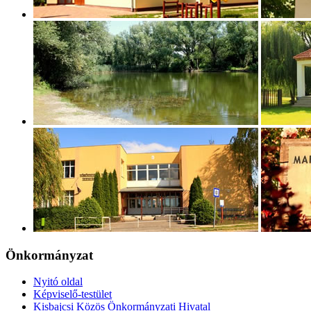
Önkormányzat
Nyitó oldal
Képviselő-testület
Kisbajcsi Közös Önkormányzati Hivatal