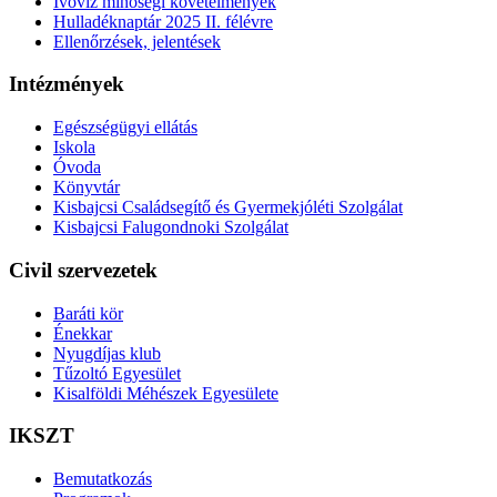
Ivóvíz minőségi követelmények
Hulladéknaptár 2025 II. félévre
Ellenőrzések, jelentések
Intézmények
Egészségügyi ellátás
Iskola
Óvoda
Könyvtár
Kisbajcsi Családsegítő és Gyermekjóléti Szolgálat
Kisbajcsi Falugondnoki Szolgálat
Civil szervezetek
Baráti kör
Énekkar
Nyugdíjas klub
Tűzoltó Egyesület
Kisalföldi Méhészek Egyesülete
IKSZT
Bemutatkozás