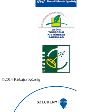
2014 Kisbajcs Község
©