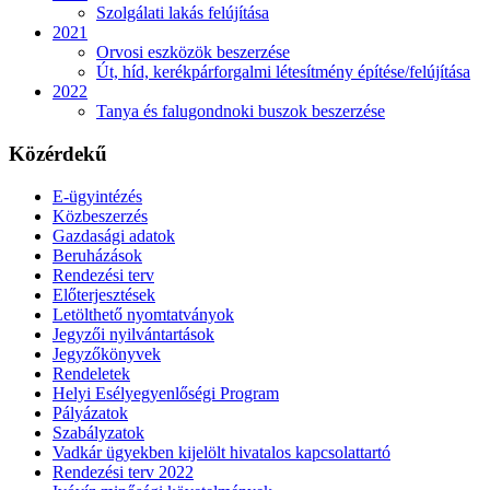
Szolgálati lakás felújítása
2021
Orvosi eszközök beszerzése
Út, híd, kerékpárforgalmi létesítmény építése/felújítása
2022
Tanya és falugondnoki buszok beszerzése
Közérdekű
E-ügyintézés
Közbeszerzés
Gazdasági adatok
Beruházások
Rendezési terv
Előterjesztések
Letölthető nyomtatványok
Jegyzői nyilvántartások
Jegyzőkönyvek
Rendeletek
Helyi Esélyegyenlőségi Program
Pályázatok
Szabályzatok
Vadkár ügyekben kijelölt hivatalos kapcsolattartó
Rendezési terv 2022