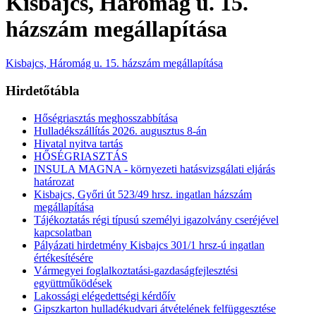
Kisbajcs, Háromág u. 15.
házszám megállapítása
Kisbajcs, Háromág u. 15. házszám megállapítása
Hirdetőtábla
Hőségriasztás meghosszabbítása
Hulladékszállítás 2026. augusztus 8-án
Hivatal nyitva tartás
HŐSÉGRIASZTÁS
INSULA MAGNA - környezeti hatásvizsgálati eljárás
határozat
Kisbajcs, Győri út 523/49 hrsz. ingatlan házszám
megállapítása
Tájékoztatás régi típusú személyi igazolvány cseréjével
kapcsolatban
Pályázati hirdetmény Kisbajcs 301/1 hrsz-ú ingatlan
értékesítésére
Vármegyei foglalkoztatási-gazdaságfejlesztési
együttműködések
Lakossági elégedettségi kérdőív
Gipszkarton hulladékudvari átvételének felfüggesztése