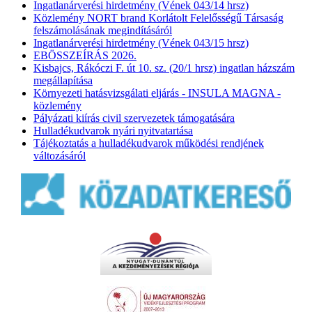
Ingatlanárverési hirdetmény (Vének 043/14 hrsz)
Közlemény NORT brand Korlátolt Felelősségű Társaság
felszámolásának megindításáról
Ingatlanárverési hirdetmény (Vének 043/15 hrsz)
EBÖSSZEÍRÁS 2026.
Kisbajcs, Rákóczi F. út 10. sz. (20/1 hrsz) ingatlan házszám
megállapítása
Környezeti hatásvizsgálati eljárás - INSULA MAGNA -
közlemény
Pályázati kiírás civil szervezetek támogatására
Hulladékudvarok nyári nyitvatartása
Tájékoztatás a hulladékudvarok működési rendjének
változásáról