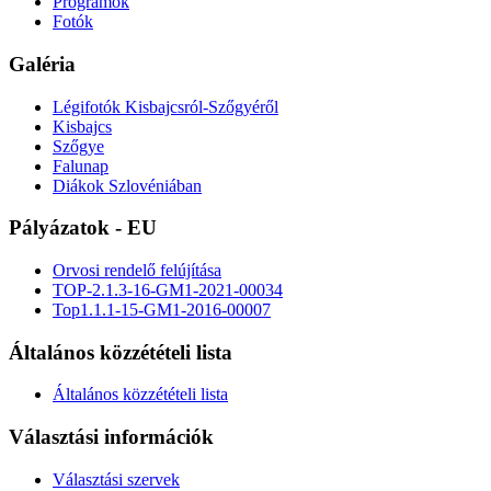
Programok
Fotók
Galéria
Légifotók Kisbajcsról-Szőgyéről
Kisbajcs
Szőgye
Falunap
Diákok Szlovéniában
Pályázatok - EU
Orvosi rendelő felújítása
TOP-2.1.3-16-GM1-2021-00034
Top1.1.1-15-GM1-2016-00007
Általános közzétételi lista
Általános közzétételi lista
Választási információk
Választási szervek