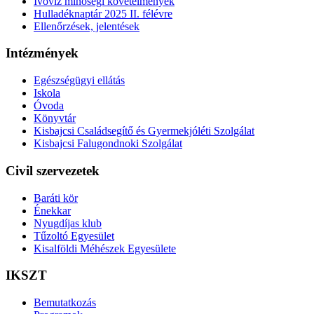
Ivóvíz minőségi követelmények
Hulladéknaptár 2025 II. félévre
Ellenőrzések, jelentések
Intézmények
Egészségügyi ellátás
Iskola
Óvoda
Könyvtár
Kisbajcsi Családsegítő és Gyermekjóléti Szolgálat
Kisbajcsi Falugondnoki Szolgálat
Civil szervezetek
Baráti kör
Énekkar
Nyugdíjas klub
Tűzoltó Egyesület
Kisalföldi Méhészek Egyesülete
IKSZT
Bemutatkozás