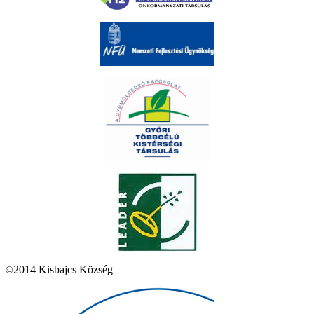
2014 Kisbajcs Község
©