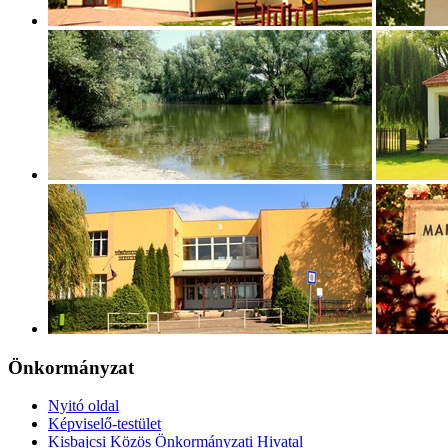
Önkormányzat
Nyitó oldal
Képviselő-testület
Kisbajcsi Közös Önkormányzati Hivatal