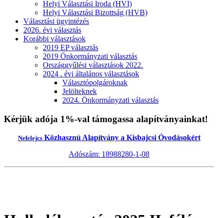
Helyi Választási Iroda (HVI)
Helyi Választási Bizottság (HVB)
Választási ügyintézés
2026. évi választás
Korábbi választások
2019 EP választás
2019 Önkormányzati választás
Országgyűlési választások 2022.
2024 . évi általános választások
Választópolgároknak
Jelölteknek
2024. Önkormányzati választás
Kérjük adója 1%-val támogassa alapítványainkat!
Közhasznú Alapítvány a Kisbajcsi Óvodásokért
Nefelejcs
Adószám: 18988280-1-08