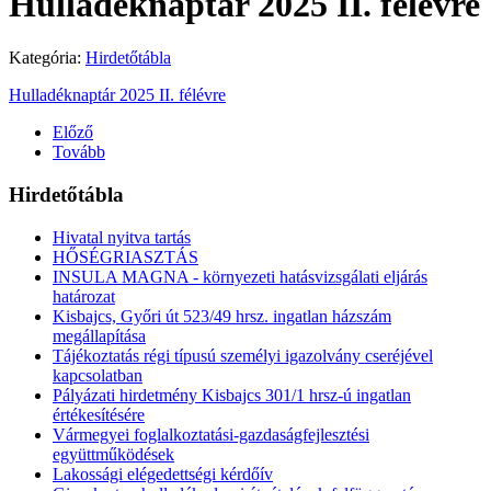
Hulladéknaptár 2025 II. félévre
Kategória:
Hirdetőtábla
Hulladéknaptár 2025 II. félévre
Előző
Tovább
Hirdetőtábla
Hivatal nyitva tartás
HŐSÉGRIASZTÁS
INSULA MAGNA - környezeti hatásvizsgálati eljárás
határozat
Kisbajcs, Győri út 523/49 hrsz. ingatlan házszám
megállapítása
Tájékoztatás régi típusú személyi igazolvány cseréjével
kapcsolatban
Pályázati hirdetmény Kisbajcs 301/1 hrsz-ú ingatlan
értékesítésére
Vármegyei foglalkoztatási-gazdaságfejlesztési
együttműködések
Lakossági elégedettségi kérdőív