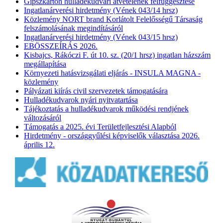
Gipszkarton hulladékudvari átvételének felfüggesztése
Ingatlanárverési hirdetmény (Vének 043/14 hrsz)
Közlemény NORT brand Korlátolt Felelősségű Társaság
felszámolásának megindításáról
Ingatlanárverési hirdetmény (Vének 043/15 hrsz)
EBÖSSZEÍRÁS 2026.
Kisbajcs, Rákóczi F. út 10. sz. (20/1 hrsz) ingatlan házszám
megállapítása
Környezeti hatásvizsgálati eljárás - INSULA MAGNA -
közlemény
Pályázati kiírás civil szervezetek támogatására
Hulladékudvarok nyári nyitvatartása
Tájékoztatás a hulladékudvarok működési rendjének
változásáról
Támogatás a 2025. évi Területfejlesztési Alapból
Hirdetmény - országgyűlési képviselők választása 2026.
április 12.