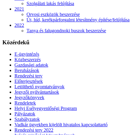
Szolgálati lakás felújítása
2021
Orvosi eszközök beszerzése
Út, híd, kerékpárforgalmi létesítmény építése/felújítása
2022
Tanya és falugondnoki buszok beszerzése
Közérdekű
E-ügyintézés
Közbeszerzés
Gazdasági adatok
Beruházások
Rendezési terv
Előterjesztések
Letölthető nyomtatványok
Jegyzői nyilvántartások
Jegyzőkönyvek
Rendeletek
Helyi Esélyegyenlőségi Program
Pályázatok
Szabályzatok
Vadkár ügyekben kijelölt hivatalos kapcsolattartó
Rendezési terv 2022