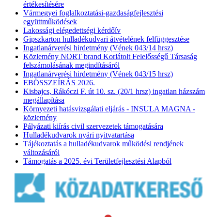
értékesítésére
Vármegyei foglalkoztatási-gazdaságfejlesztési
együttműködések
Lakossági elégedettségi kérdőív
Gipszkarton hulladékudvari átvételének felfüggesztése
Ingatlanárverési hirdetmény (Vének 043/14 hrsz)
Közlemény NORT brand Korlátolt Felelősségű Társaság
felszámolásának megindításáról
Ingatlanárverési hirdetmény (Vének 043/15 hrsz)
EBÖSSZEÍRÁS 2026.
Kisbajcs, Rákóczi F. út 10. sz. (20/1 hrsz) ingatlan házszám
megállapítása
Környezeti hatásvizsgálati eljárás - INSULA MAGNA -
közlemény
Pályázati kiírás civil szervezetek támogatására
Hulladékudvarok nyári nyitvatartása
Tájékoztatás a hulladékudvarok működési rendjének
változásáról
Támogatás a 2025. évi Területfejlesztési Alapból