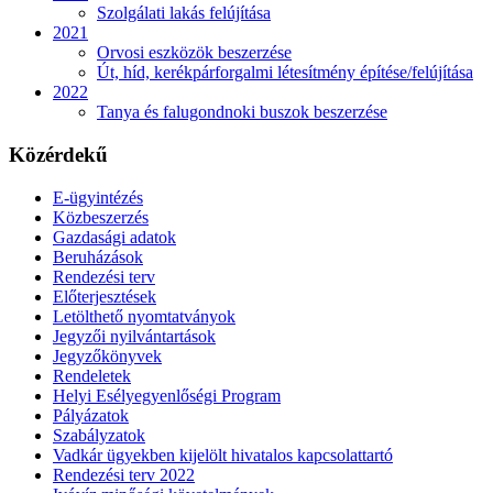
Szolgálati lakás felújítása
2021
Orvosi eszközök beszerzése
Út, híd, kerékpárforgalmi létesítmény építése/felújítása
2022
Tanya és falugondnoki buszok beszerzése
Közérdekű
E-ügyintézés
Közbeszerzés
Gazdasági adatok
Beruházások
Rendezési terv
Előterjesztések
Letölthető nyomtatványok
Jegyzői nyilvántartások
Jegyzőkönyvek
Rendeletek
Helyi Esélyegyenlőségi Program
Pályázatok
Szabályzatok
Vadkár ügyekben kijelölt hivatalos kapcsolattartó
Rendezési terv 2022