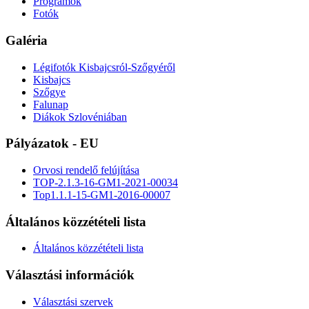
Programok
Fotók
Galéria
Légifotók Kisbajcsról-Szőgyéről
Kisbajcs
Szőgye
Falunap
Diákok Szlovéniában
Pályázatok - EU
Orvosi rendelő felújítása
TOP-2.1.3-16-GM1-2021-00034
Top1.1.1-15-GM1-2016-00007
Általános közzétételi lista
Általános közzétételi lista
Választási információk
Választási szervek