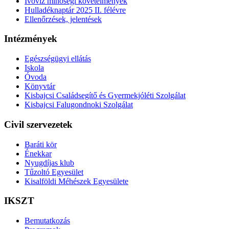
Ivóvíz minőségi követelmények
Hulladéknaptár 2025 II. félévre
Ellenőrzések, jelentések
Intézmények
Egészségügyi ellátás
Iskola
Óvoda
Könyvtár
Kisbajcsi Családsegítő és Gyermekjóléti Szolgálat
Kisbajcsi Falugondnoki Szolgálat
Civil szervezetek
Baráti kör
Énekkar
Nyugdíjas klub
Tűzoltó Egyesület
Kisalföldi Méhészek Egyesülete
IKSZT
Bemutatkozás