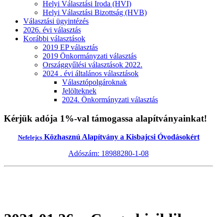
Helyi Választási Iroda (HVI)
Helyi Választási Bizottság (HVB)
Választási ügyintézés
2026. évi választás
Korábbi választások
2019 EP választás
2019 Önkormányzati választás
Országgyűlési választások 2022.
2024 . évi általános választások
Választópolgároknak
Jelölteknek
2024. Önkormányzati választás
Kérjük adója 1%-val támogassa alapítványainkat!
Közhasznú Alapítvány a Kisbajcsi Óvodásokért
Nefelejcs
Adószám: 18988280-1-08