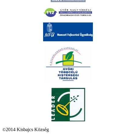
2014 Kisbajcs Község
©