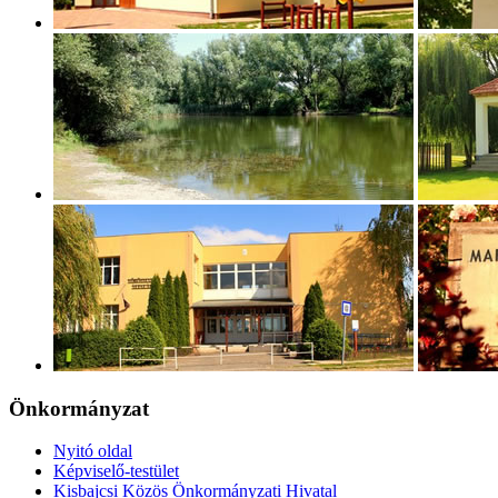
Önkormányzat
Nyitó oldal
Képviselő-testület
Kisbajcsi Közös Önkormányzati Hivatal