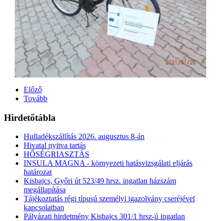
Előző
Tovább
Hirdetőtábla
Hulladékszállítás 2026. augusztus 8-án
Hivatal nyitva tartás
HŐSÉGRIASZTÁS
INSULA MAGNA - környezeti hatásvizsgálati eljárás
határozat
Kisbajcs, Győri út 523/49 hrsz. ingatlan házszám
megállapítása
Tájékoztatás régi típusú személyi igazolvány cseréjével
kapcsolatban
Pályázati hirdetmény Kisbajcs 301/1 hrsz-ú ingatlan