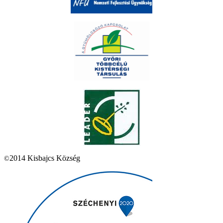
2014 Kisbajcs Község
©