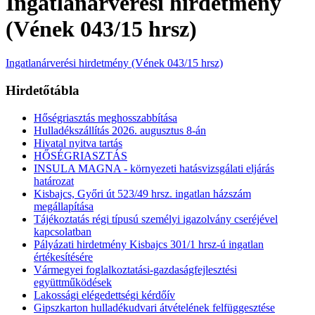
Ingatlanárverési hirdetmény
(Vének 043/15 hrsz)
Ingatlanárverési hirdetmény (Vének 043/15 hrsz)
Hirdetőtábla
Hőségriasztás meghosszabbítása
Hulladékszállítás 2026. augusztus 8-án
Hivatal nyitva tartás
HŐSÉGRIASZTÁS
INSULA MAGNA - környezeti hatásvizsgálati eljárás
határozat
Kisbajcs, Győri út 523/49 hrsz. ingatlan házszám
megállapítása
Tájékoztatás régi típusú személyi igazolvány cseréjével
kapcsolatban
Pályázati hirdetmény Kisbajcs 301/1 hrsz-ú ingatlan
értékesítésére
Vármegyei foglalkoztatási-gazdaságfejlesztési
együttműködések
Lakossági elégedettségi kérdőív
Gipszkarton hulladékudvari átvételének felfüggesztése