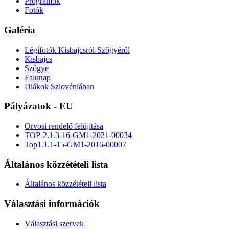
Programok
Fotók
Galéria
Légifotók Kisbajcsról-Szőgyéről
Kisbajcs
Szőgye
Falunap
Diákok Szlovéniában
Pályázatok - EU
Orvosi rendelő felújítása
TOP-2.1.3-16-GM1-2021-00034
Top1.1.1-15-GM1-2016-00007
Általános közzétételi lista
Általános közzétételi lista
Választási információk
Választási szervek