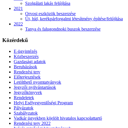
Szolgálati lakás felújítása
2021
Orvosi eszközök beszerzése
Út, híd, kerékpárforgalmi létesítmény építése/felújítása
2022
Tanya és falugondnoki buszok beszerzése
Közérdekű
E-ügyintézés
Közbeszerzés
Gazdasági adatok
Beruházások
Rendezési terv
Előterjesztések
Letölthető nyomtatványok
Jegyzői nyilvántartások
Jegyzőkönyvek
Rendeletek
Helyi Esélyegyenlőségi Program
Pályázatok
Szabályzatok
Vadkár ügyekben kijelölt hivatalos kapcsolattartó
Rendezési terv 2022