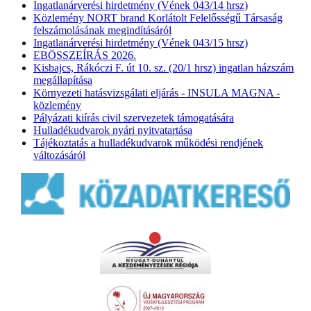
Ingatlanárverési hirdetmény (Vének 043/14 hrsz)
Közlemény NORT brand Korlátolt Felelősségű Társaság
felszámolásának megindításáról
Ingatlanárverési hirdetmény (Vének 043/15 hrsz)
EBÖSSZEÍRÁS 2026.
Kisbajcs, Rákóczi F. út 10. sz. (20/1 hrsz) ingatlan házszám
megállapítása
Környezeti hatásvizsgálati eljárás - INSULA MAGNA -
közlemény
Pályázati kiírás civil szervezetek támogatására
Hulladékudvarok nyári nyitvatartása
Tájékoztatás a hulladékudvarok működési rendjének
változásáról