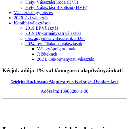
Helyi Választási Iroda (HVI)
Helyi Választási Bizottság (HVB)
Választási ügyintézés
2026. évi választás
Korábbi választások
2019 EP választás
2019 Önkormányzati választás
Országgyűlési választások 2022.
2024 . évi általános választások
Választópolgároknak
Jelölteknek
2024. Önkormányzati választás
Kérjük adója 1%-val támogassa alapítványainkat!
Közhasznú Alapítvány a Kisbajcsi Óvodásokért
Nefelejcs
Adószám: 18988280-1-08