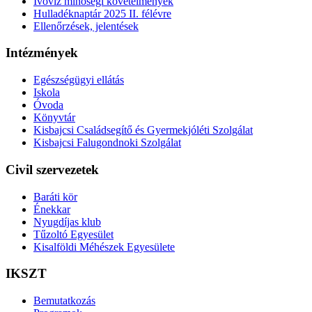
Ivóvíz minőségi követelmények
Hulladéknaptár 2025 II. félévre
Ellenőrzések, jelentések
Intézmények
Egészségügyi ellátás
Iskola
Óvoda
Könyvtár
Kisbajcsi Családsegítő és Gyermekjóléti Szolgálat
Kisbajcsi Falugondnoki Szolgálat
Civil szervezetek
Baráti kör
Énekkar
Nyugdíjas klub
Tűzoltó Egyesület
Kisalföldi Méhészek Egyesülete
IKSZT
Bemutatkozás