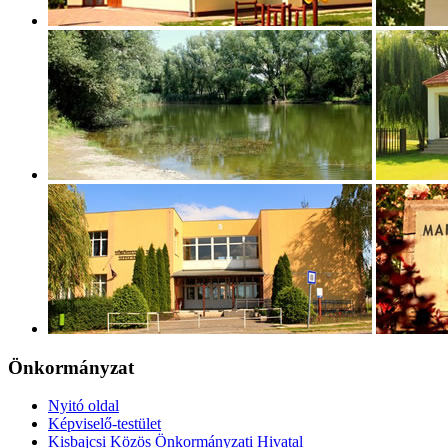
Önkormányzat
Nyitó oldal
Képviselő-testület
Kisbajcsi Közös Önkormányzati Hivatal