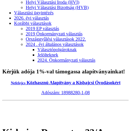
Helyi Választási Iroda (HVI)
Helyi Választási Bizottság (HVB)
Választási ügyintézés
2026. évi választás
Korábbi választások
2019 EP választás
2019 Önkormányzati választás
Országgyűlési választások 2022.
2024 . évi általános választások
Választópolgároknak
Jelölteknek
2024. Önkormányzati választás
Kérjük adója 1%-val támogassa alapítványainkat!
Közhasznú Alapítvány a Kisbajcsi Óvodásokért
Nefelejcs
Adószám: 18988280-1-08