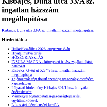
Kisbajcs, Duna utca 33/A sz.
ingatlan házszám
megállapítása
Kisbajcs, Duna utca 33/A sz. ingatlan házszám megállapítása
Hirdetőtábla
Hulladékszállítás 2026. augusztus 8-án
Hivatal nyitva tartás
HŐSÉGRIASZTÁS
INSULA MAGNA - környezeti hatásvizsgálati eljárás
határozat
Kisbajcs, Győri út 523/49 hrsz. ingatlan házszám
megállapítása
Tájékoztatás régi típusú személyi igazolvány cseréjével
kapcsolatban
Pályázati hirdetmény Kisbajcs 301/1 hrsz-ú ingatlan
értékesítésére
Vármegyei foglalkoztatási-gazdaságfejlesztési
együttműködések
Lakossági elégedettségi kérdőív