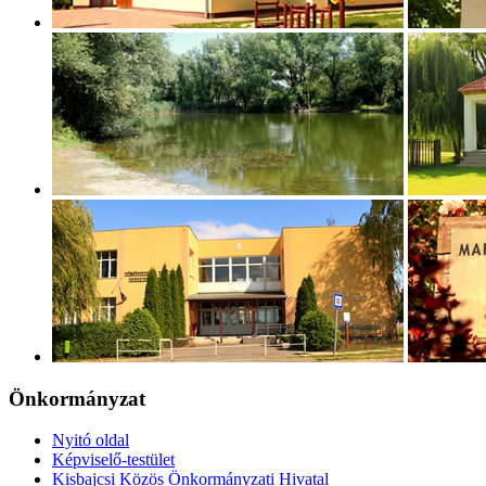
Önkormányzat
Nyitó oldal
Képviselő-testület
Kisbajcsi Közös Önkormányzati Hivatal