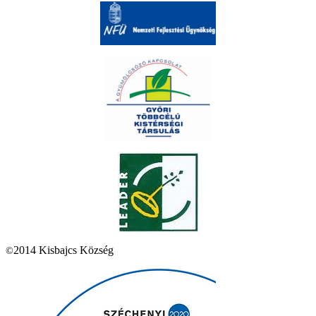
2014 Kisbajcs Község
©