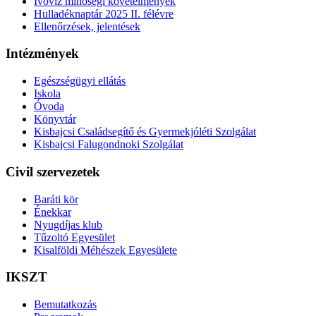
Ivóvíz minőségi követelmények
Hulladéknaptár 2025 II. félévre
Ellenőrzések, jelentések
Intézmények
Egészségügyi ellátás
Iskola
Óvoda
Könyvtár
Kisbajcsi Családsegítő és Gyermekjóléti Szolgálat
Kisbajcsi Falugondnoki Szolgálat
Civil szervezetek
Baráti kör
Énekkar
Nyugdíjas klub
Tűzoltó Egyesület
Kisalföldi Méhészek Egyesülete
IKSZT
Bemutatkozás