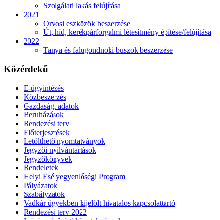
Szolgálati lakás felújítása
2021
Orvosi eszközök beszerzése
Út, híd, kerékpárforgalmi létesítmény építése/felújítása
2022
Tanya és falugondnoki buszok beszerzése
Közérdekű
E-ügyintézés
Közbeszerzés
Gazdasági adatok
Beruházások
Rendezési terv
Előterjesztések
Letölthető nyomtatványok
Jegyzői nyilvántartások
Jegyzőkönyvek
Rendeletek
Helyi Esélyegyenlőségi Program
Pályázatok
Szabályzatok
Vadkár ügyekben kijelölt hivatalos kapcsolattartó
Rendezési terv 2022