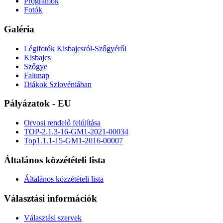
Programok
Fotók
Galéria
Légifotók Kisbajcsról-Szőgyéről
Kisbajcs
Szőgye
Falunap
Diákok Szlovéniában
Pályázatok - EU
Orvosi rendelő felújítása
TOP-2.1.3-16-GM1-2021-00034
Top1.1.1-15-GM1-2016-00007
Általános közzétételi lista
Általános közzétételi lista
Választási információk
Választási szervek