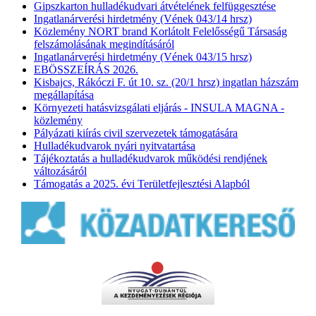
Gipszkarton hulladékudvari átvételének felfüggesztése
Ingatlanárverési hirdetmény (Vének 043/14 hrsz)
Közlemény NORT brand Korlátolt Felelősségű Társaság
felszámolásának megindításáról
Ingatlanárverési hirdetmény (Vének 043/15 hrsz)
EBÖSSZEÍRÁS 2026.
Kisbajcs, Rákóczi F. út 10. sz. (20/1 hrsz) ingatlan házszám
megállapítása
Környezeti hatásvizsgálati eljárás - INSULA MAGNA -
közlemény
Pályázati kiírás civil szervezetek támogatására
Hulladékudvarok nyári nyitvatartása
Tájékoztatás a hulladékudvarok működési rendjének
változásáról
Támogatás a 2025. évi Területfejlesztési Alapból