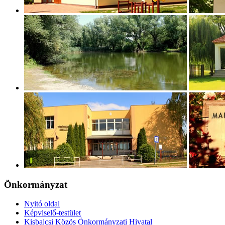
Önkormányzat
Nyitó oldal
Képviselő-testület
Kisbajcsi Közös Önkormányzati Hivatal