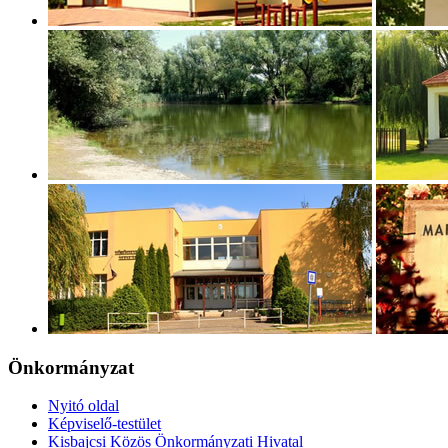
Önkormányzat
Nyitó oldal
Képviselő-testület
Kisbajcsi Közös Önkormányzati Hivatal