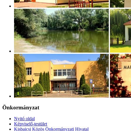
Önkormányzat
Nyitó oldal
Képviselő-testület
Kisbajcsi Közös Önkormányzati Hivatal