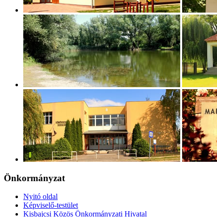
Önkormányzat
Nyitó oldal
Képviselő-testület
Kisbajcsi Közös Önkormányzati Hivatal