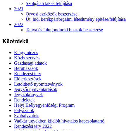
Szolgálati lakás felújítása
2021
Orvosi eszközök beszerzése
Út, híd, kerékpárforgalmi létesítmény építése/felújítása
2022
Tanya és falugondnoki buszok beszerzése
Közérdekű
E-ügyintézés
Közbeszerzés
Gazdasági adatok
Beruházások
Rendezési terv
Előterjesztések
Letölthető nyomtatványok
Jegyzői nyilvántartások
Jegyzőkönyvek
Rendeletek
Helyi Esélyegyenlőségi Program
Pályázatok
Szabályzatok
Vadkár ügyekben kijelölt hivatalos kapcsolattartó
Rendezési terv 2022