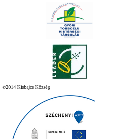
2014 Kisbajcs Község
©