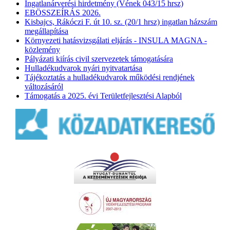
Ingatlanárverési hirdetmény (Vének 043/15 hrsz)
EBÖSSZEÍRÁS 2026.
Kisbajcs, Rákóczi F. út 10. sz. (20/1 hrsz) ingatlan házszám
megállapítása
Környezeti hatásvizsgálati eljárás - INSULA MAGNA -
közlemény
Pályázati kiírás civil szervezetek támogatására
Hulladékudvarok nyári nyitvatartása
Tájékoztatás a hulladékudvarok működési rendjének
változásáról
Támogatás a 2025. évi Területfejlesztési Alapból