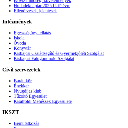
Ivóvíz minőségi követelmények
Hulladéknaptár 2025 II. félévre
Ellenőrzések, jelentések
Intézmények
Egészségügyi ellátás
Iskola
Óvoda
Könyvtár
Kisbajcsi Családsegítő és Gyermekjóléti Szolgálat
Kisbajcsi Falugondnoki Szolgálat
Civil szervezetek
Baráti kör
Énekkar
Nyugdíjas klub
Tűzoltó Egyesület
Kisalföldi Méhészek Egyesülete
IKSZT
Bemutatkozás