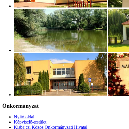
Önkormányzat
Nyitó oldal
Képviselő-testület
Kisbajcsi Közös Önkormányzati Hivatal