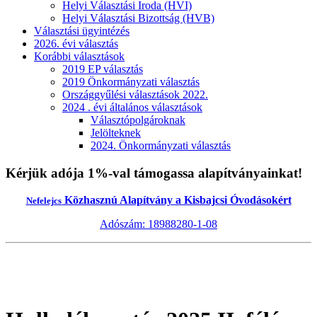
Helyi Választási Iroda (HVI)
Helyi Választási Bizottság (HVB)
Választási ügyintézés
2026. évi választás
Korábbi választások
2019 EP választás
2019 Önkormányzati választás
Országgyűlési választások 2022.
2024 . évi általános választások
Választópolgároknak
Jelölteknek
2024. Önkormányzati választás
Kérjük adója 1%-val támogassa alapítványainkat!
Közhasznú Alapítvány a Kisbajcsi Óvodásokért
Nefelejcs
Adószám: 18988280-1-08