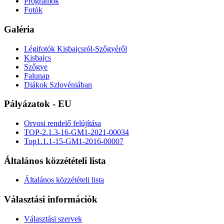
Programok
Fotók
Galéria
Légifotók Kisbajcsról-Szőgyéről
Kisbajcs
Szőgye
Falunap
Diákok Szlovéniában
Pályázatok - EU
Orvosi rendelő felújítása
TOP-2.1.3-16-GM1-2021-00034
Top1.1.1-15-GM1-2016-00007
Általános közzétételi lista
Általános közzétételi lista
Választási információk
Választási szervek