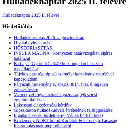
Hulladéknaptár 2025 II. félévre
Hulladéknaptár 2025 II. félévre
Hirdetőtábla
Hulladékszállítás 2026. augusztus 8-án
Hivatal nyitva tartás
HŐSÉGRIASZTÁS
INSULA MAGNA - környezeti hatásvizsgálati eljárás
határozat
Kisbajcs, Győri út 523/49 hrsz. ingatlan házszám
megállapítása
Tájékoztatás régi típusú személyi igazolvány cseréjével
kapcsolatban
Pályázati hirdetmény Kisbajcs 301/1 hrsz-ú ingatlan
értékesítésére
Vármegyei foglalkoztatási-gazdaságfejlesztési
együttműködések
Lakossági elégedettségi kérdőív
Gipszkarton hulladékudvari átvételének felfüggesztése
Ingatlanárverési hirdetmény (Vének 043/14 hrsz)
Közlemény NORT brand Korlátolt Felelősségű Társaság
felszámolásának megindításáról