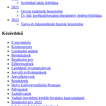
Szolgálati lakás felújítása
2021
Orvosi eszközök beszerzése
Út, híd, kerékpárforgalmi létesítmény építése/felújítása
2022
Tanya és falugondnoki buszok beszerzése
Közérdekű
E-ügyintézés
Közbeszerzés
Gazdasági adatok
Beruházások
Rendezési terv
Előterjesztések
Letölthető nyomtatványok
Jegyzői nyilvántartások
Jegyzőkönyvek
Rendeletek
Helyi Esélyegyenlőségi Program
Pályázatok
Szabályzatok
Vadkár ügyekben kijelölt hivatalos kapcsolattartó
Rendezési terv 2022