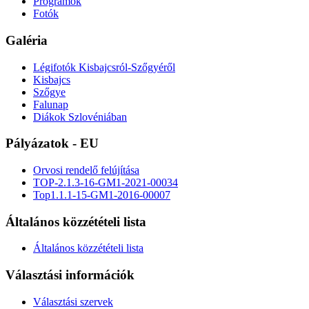
Programok
Fotók
Galéria
Légifotók Kisbajcsról-Szőgyéről
Kisbajcs
Szőgye
Falunap
Diákok Szlovéniában
Pályázatok - EU
Orvosi rendelő felújítása
TOP-2.1.3-16-GM1-2021-00034
Top1.1.1-15-GM1-2016-00007
Általános közzétételi lista
Általános közzétételi lista
Választási információk
Választási szervek