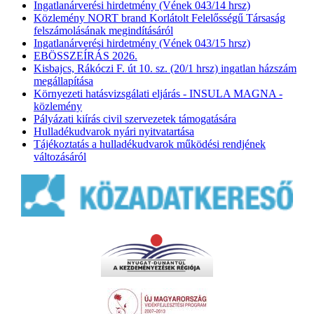
Ingatlanárverési hirdetmény (Vének 043/14 hrsz)
Közlemény NORT brand Korlátolt Felelősségű Társaság
felszámolásának megindításáról
Ingatlanárverési hirdetmény (Vének 043/15 hrsz)
EBÖSSZEÍRÁS 2026.
Kisbajcs, Rákóczi F. út 10. sz. (20/1 hrsz) ingatlan házszám
megállapítása
Környezeti hatásvizsgálati eljárás - INSULA MAGNA -
közlemény
Pályázati kiírás civil szervezetek támogatására
Hulladékudvarok nyári nyitvatartása
Tájékoztatás a hulladékudvarok működési rendjének
változásáról