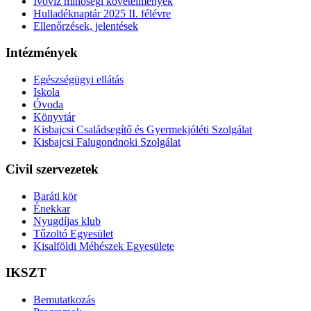
Ivóvíz minőségi követelmények
Hulladéknaptár 2025 II. félévre
Ellenőrzések, jelentések
Intézmények
Egészségügyi ellátás
Iskola
Óvoda
Könyvtár
Kisbajcsi Családsegítő és Gyermekjóléti Szolgálat
Kisbajcsi Falugondnoki Szolgálat
Civil szervezetek
Baráti kör
Énekkar
Nyugdíjas klub
Tűzoltó Egyesület
Kisalföldi Méhészek Egyesülete
IKSZT
Bemutatkozás