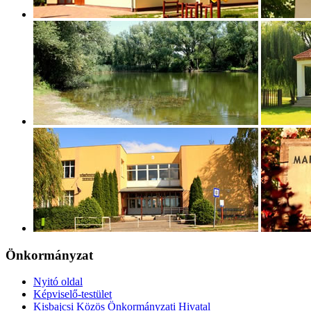
Önkormányzat
Nyitó oldal
Képviselő-testület
Kisbajcsi Közös Önkormányzati Hivatal