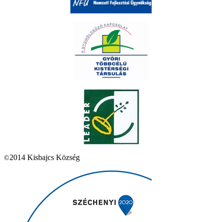
2014 Kisbajcs Község
©