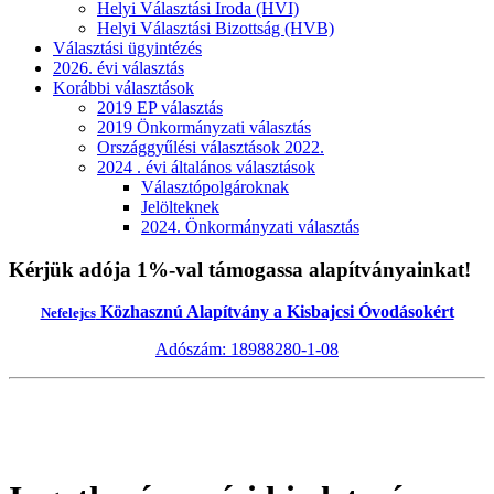
Helyi Választási Iroda (HVI)
Helyi Választási Bizottság (HVB)
Választási ügyintézés
2026. évi választás
Korábbi választások
2019 EP választás
2019 Önkormányzati választás
Országgyűlési választások 2022.
2024 . évi általános választások
Választópolgároknak
Jelölteknek
2024. Önkormányzati választás
Kérjük adója 1%-val támogassa alapítványainkat!
Közhasznú Alapítvány a Kisbajcsi Óvodásokért
Nefelejcs
Adószám: 18988280-1-08