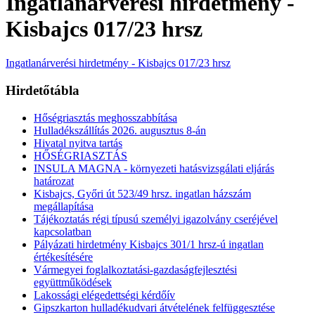
Ingatlanárverési hirdetmény -
Kisbajcs 017/23 hrsz
Ingatlanárverési hirdetmény - Kisbajcs 017/23 hrsz
Hirdetőtábla
Hőségriasztás meghosszabbítása
Hulladékszállítás 2026. augusztus 8-án
Hivatal nyitva tartás
HŐSÉGRIASZTÁS
INSULA MAGNA - környezeti hatásvizsgálati eljárás
határozat
Kisbajcs, Győri út 523/49 hrsz. ingatlan házszám
megállapítása
Tájékoztatás régi típusú személyi igazolvány cseréjével
kapcsolatban
Pályázati hirdetmény Kisbajcs 301/1 hrsz-ú ingatlan
értékesítésére
Vármegyei foglalkoztatási-gazdaságfejlesztési
együttműködések
Lakossági elégedettségi kérdőív
Gipszkarton hulladékudvari átvételének felfüggesztése