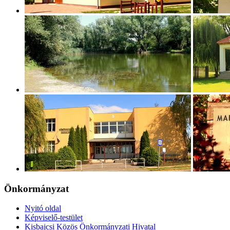
Önkormányzat
Nyitó oldal
Képviselő-testület
Kisbajcsi Közös Önkormányzati Hivatal