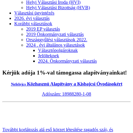
Helyi Választási Iroda (HVI)
Helyi Választási Bizottság (HVB)
Választási ügyintézés
2026. évi választás
Korábbi választások
2019 EP választás
2019 Önkormányzati választás
Országgyűlési választások 2022.
2024 . évi általános választások
Választópolgároknak
Jelölteknek
2024. Önkormányzati választás
Kérjük adója 1%-val támogassa alapítványainkat!
Közhasznú Alapítvány a Kisbajcsi Óvodásokért
Nefelejcs
Adószám: 18988280-1-08
További korlátozás alá eső körzet létesítése ragadós száj- és