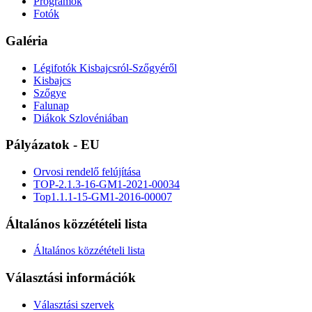
Programok
Fotók
Galéria
Légifotók Kisbajcsról-Szőgyéről
Kisbajcs
Szőgye
Falunap
Diákok Szlovéniában
Pályázatok - EU
Orvosi rendelő felújítása
TOP-2.1.3-16-GM1-2021-00034
Top1.1.1-15-GM1-2016-00007
Általános közzétételi lista
Általános közzétételi lista
Választási információk
Választási szervek