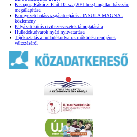
Kisbajcs, Rákóczi F. út 10. sz. (20/1 hrsz) ingatlan házszám
megállapítása
Környezeti hatásvizsgálati eljárás - INSULA MAGNA -
közlemény
Pályázati kiírás civil szervezetek támogatására
Hulladékudvarok nyári nyitvatartása
Tájékoztatás a hulladékudvarok működési rendjének
változásáról