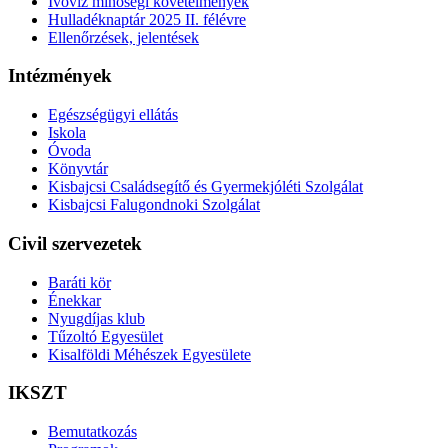
Ivóvíz minőségi követelmények
Hulladéknaptár 2025 II. félévre
Ellenőrzések, jelentések
Intézmények
Egészségügyi ellátás
Iskola
Óvoda
Könyvtár
Kisbajcsi Családsegítő és Gyermekjóléti Szolgálat
Kisbajcsi Falugondnoki Szolgálat
Civil szervezetek
Baráti kör
Énekkar
Nyugdíjas klub
Tűzoltó Egyesület
Kisalföldi Méhészek Egyesülete
IKSZT
Bemutatkozás