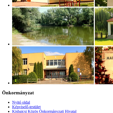
Önkormányzat
Nyitó oldal
Képviselő-testület
Kisbajcsi Közös Önkormányzati Hivatal