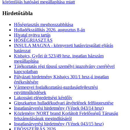
körömfájás hatósági megállapítása miatt
Hirdetőtábla
Hőségriasztás meghosszabbítása
Hulladékszállítás 2026. augusztus 8-án
Hivatal nyitva tartás
HŐSÉGRIASZTÁS
INSULA MAGNA - környezeti hatásvizsgálati eljárás
határozat
Kisbajcs, Győri út 523/49 hrsz. ingatlan házszám
megállapítása
Tájékoztatás régi típusú személyi igazolvány cseréjével
kapcsolatban
Pályázati hirdetmény Kisbajcs 301/1 hrsz-ú ingatlan
értékesítésére
Vármegyei foglalkoztatási-gazdaságfejlesztési
együttműködések
Lakossági elégedettségi kérdőív
Gipszkarton hulladékudvari átvételének felfüggesztése
Ingatlanárverési hirdetmény (Vének 043/14 hrsz)
Közlemény NORT brand Korlátolt Felelősségű Társaság
felszámolásának megindításáról
Ingatlanárverési hirdetmény (Vének 043/15 hrsz)
EBÖSSZEÍRÁS 2026.