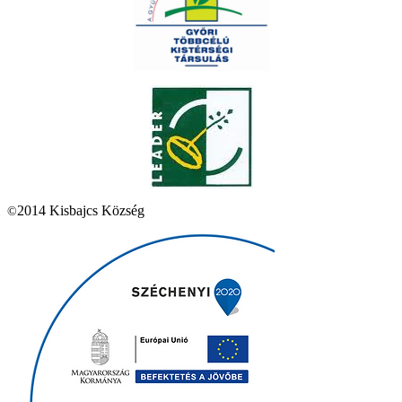
2014 Kisbajcs Község
©