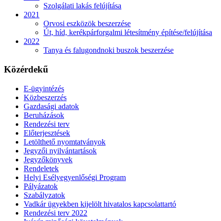
Szolgálati lakás felújítása
2021
Orvosi eszközök beszerzése
Út, híd, kerékpárforgalmi létesítmény építése/felújítása
2022
Tanya és falugondnoki buszok beszerzése
Közérdekű
E-ügyintézés
Közbeszerzés
Gazdasági adatok
Beruházások
Rendezési terv
Előterjesztések
Letölthető nyomtatványok
Jegyzői nyilvántartások
Jegyzőkönyvek
Rendeletek
Helyi Esélyegyenlőségi Program
Pályázatok
Szabályzatok
Vadkár ügyekben kijelölt hivatalos kapcsolattartó
Rendezési terv 2022