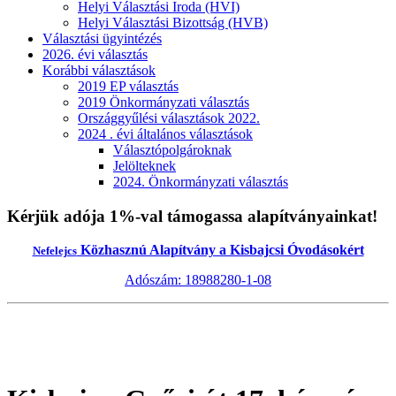
Helyi Választási Iroda (HVI)
Helyi Választási Bizottság (HVB)
Választási ügyintézés
2026. évi választás
Korábbi választások
2019 EP választás
2019 Önkormányzati választás
Országgyűlési választások 2022.
2024 . évi általános választások
Választópolgároknak
Jelölteknek
2024. Önkormányzati választás
Kérjük adója 1%-val támogassa alapítványainkat!
Közhasznú Alapítvány a Kisbajcsi Óvodásokért
Nefelejcs
Adószám: 18988280-1-08