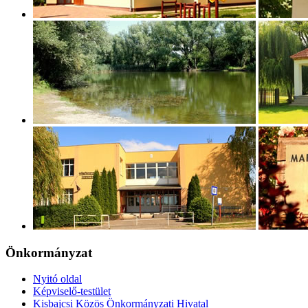
Önkormányzat
Nyitó oldal
Képviselő-testület
Kisbajcsi Közös Önkormányzati Hivatal