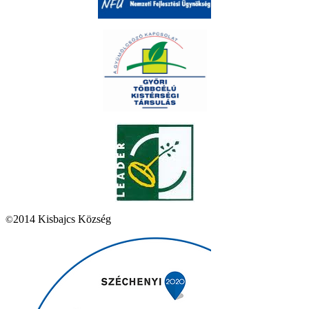
2014 Kisbajcs Község
©