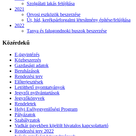
Szolgálati lakás felújítása
2021
Orvosi eszközök beszerzése
Út, híd, kerékpárforgalmi létesítmény építése/felújítása
2022
Tanya és falugondnoki buszok beszerzése
Közérdekű
E-ügyintézés
Közbeszerzés
Gazdasági adatok
Beruházások
Rendezési terv
Előterjesztések
Letölthető nyomtatványok
Jegyzői nyilvántartások
Jegyzőkönyvek
Rendeletek
Helyi Esélyegyenlőségi Program
Pályázatok
Szabályzatok
Vadkár ügyekben kijelölt hivatalos kapcsolattartó
Rendezési terv 2022