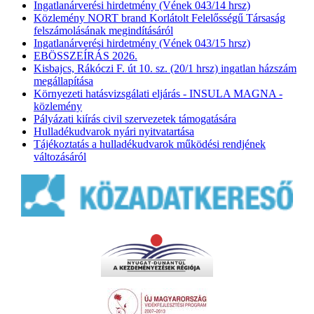
Ingatlanárverési hirdetmény (Vének 043/14 hrsz)
Közlemény NORT brand Korlátolt Felelősségű Társaság
felszámolásának megindításáról
Ingatlanárverési hirdetmény (Vének 043/15 hrsz)
EBÖSSZEÍRÁS 2026.
Kisbajcs, Rákóczi F. út 10. sz. (20/1 hrsz) ingatlan házszám
megállapítása
Környezeti hatásvizsgálati eljárás - INSULA MAGNA -
közlemény
Pályázati kiírás civil szervezetek támogatására
Hulladékudvarok nyári nyitvatartása
Tájékoztatás a hulladékudvarok működési rendjének
változásáról