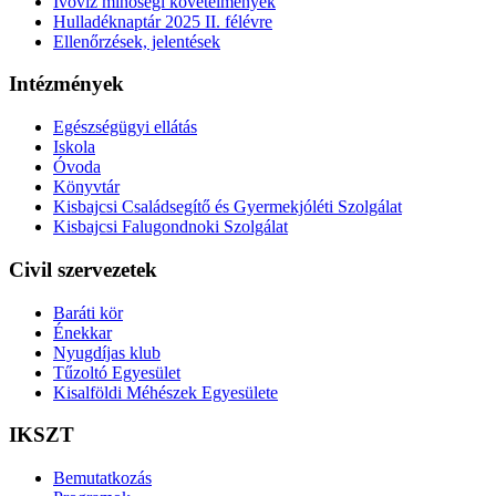
Ivóvíz minőségi követelmények
Hulladéknaptár 2025 II. félévre
Ellenőrzések, jelentések
Intézmények
Egészségügyi ellátás
Iskola
Óvoda
Könyvtár
Kisbajcsi Családsegítő és Gyermekjóléti Szolgálat
Kisbajcsi Falugondnoki Szolgálat
Civil szervezetek
Baráti kör
Énekkar
Nyugdíjas klub
Tűzoltó Egyesület
Kisalföldi Méhészek Egyesülete
IKSZT
Bemutatkozás