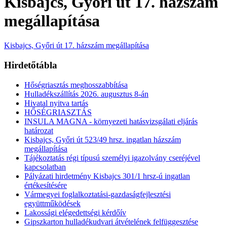
Kisbajcs, Győri út 17. házszám
megállapítása
Kisbajcs, Győri út 17. házszám megállapítása
Hirdetőtábla
Hőségriasztás meghosszabbítása
Hulladékszállítás 2026. augusztus 8-án
Hivatal nyitva tartás
HŐSÉGRIASZTÁS
INSULA MAGNA - környezeti hatásvizsgálati eljárás
határozat
Kisbajcs, Győri út 523/49 hrsz. ingatlan házszám
megállapítása
Tájékoztatás régi típusú személyi igazolvány cseréjével
kapcsolatban
Pályázati hirdetmény Kisbajcs 301/1 hrsz-ú ingatlan
értékesítésére
Vármegyei foglalkoztatási-gazdaságfejlesztési
együttműködések
Lakossági elégedettségi kérdőív
Gipszkarton hulladékudvari átvételének felfüggesztése