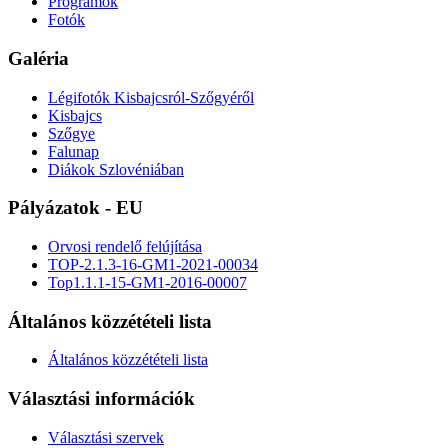
Programok
Fotók
Galéria
Légifotók Kisbajcsról-Szőgyéről
Kisbajcs
Szőgye
Falunap
Diákok Szlovéniában
Pályázatok - EU
Orvosi rendelő felújítása
TOP-2.1.3-16-GM1-2021-00034
Top1.1.1-15-GM1-2016-00007
Általános közzétételi lista
Általános közzétételi lista
Választási információk
Választási szervek