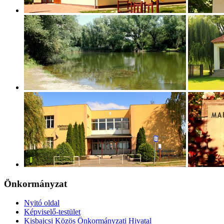
Önkormányzat
Nyitó oldal
Képviselő-testület
Kisbajcsi Közös Önkormányzati Hivatal